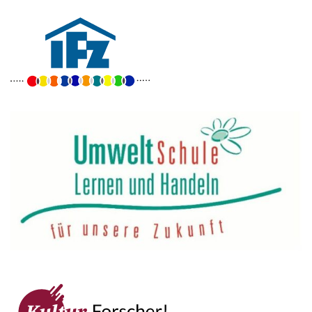
Goethe-Gymnasium
Friedrich-Ebert-Anlage 22
60325 Frankfurt am Main