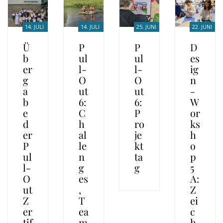
14. JULI
14. JULI
25. JUNI
22. JUNI
2026
2026
2026
2026
Ü
P
P
D
b
ul
ul
es
er
l-
l-
ig
g
O
O
n
a
ut
ut
-
b
6:
6:
W
e
C
P
or
d
h
ro
ks
er
al
je
h
P
le
kt
o
ul
n
ta
p
l-
g
g
5
O
es
A:
ut
,
Z
Z
T
ei
er
ea
c
tif
m
h