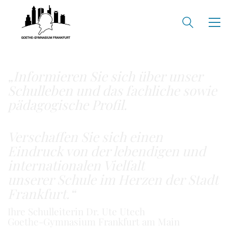
„Informieren Sie sich über unser
Schulleben
und das fachliche sowie
pädagogische Profil.
Verschaffen Sie sich einen
Eindruck von der lebendigen und
internationalen Vielfalt
unserer Schule im Herzen der Stadt
Frankfurt.“
Ihre Schulleiterin Dr. Ute Utech
Goethe-Gymnasium Frankfurt am Main