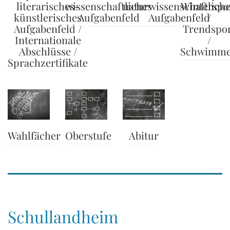
literarisches-
wissenschaftliches
naturwissenschaftlich
Winterspo
künstlerisches
Aufgabenfeld
Aufgabenfeld
/
Aufgabenfeld /
Trendspo
Internationale
/
Abschlüsse /
Schwimm
Sprachzertifikate
Wahlfächer
Abitur
Oberstufe
Schullandheim