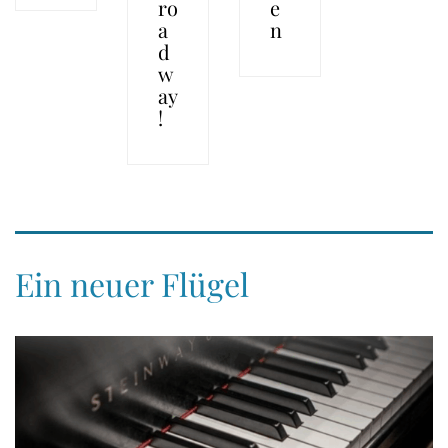
ro
e
a
n
d
w
ay
!
Ein neuer Flügel