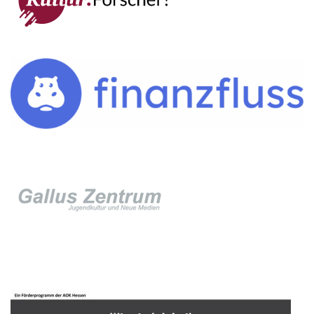
IMPRESSUM →
DATENSCHUTZ →
KONTAKT
SEKRETARIAT
Silke Neugebauer, Jonas Lehmann
Mo bis Fr 8:00 – 14:00 Uhr
TEL:
069-212 – 369 44
TEL: 069-212 – 335 25
MAIL:
poststelle.goethe-gymnasium@stadt-frankfurt.de
DEPENDANCE
Beethovenstraße 8-10
60325 Frankfurt am Main
SEKRETARIAT AUßENSTELLE
Melanie Jakob, Angela Thönissen