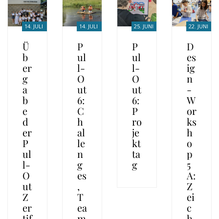
14. JULI
14. JULI
25. JUNI
22. JUNI
2026
2026
2026
2026
Ü
P
P
D
b
ul
ul
es
er
l-
l-
ig
g
O
O
n
a
ut
ut
-
b
6:
6:
W
e
C
P
or
d
h
ro
ks
er
al
je
h
P
le
kt
o
ul
n
ta
p
l-
g
g
5
O
es
A:
ut
,
Z
Z
T
ei
er
ea
c
tif
m
h