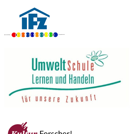
Goethe-Gymnasium
Friedrich-Ebert-Anlage 22
60325 Frankfurt am Main