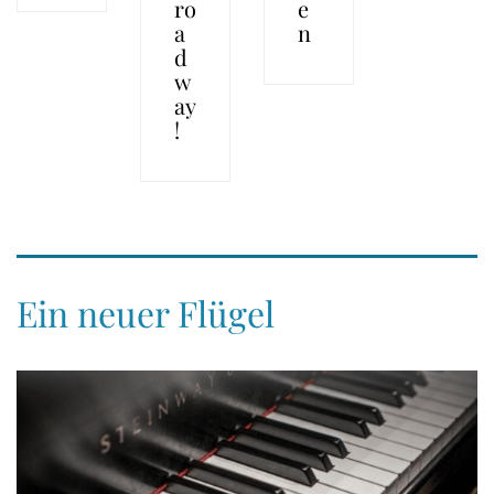
ro
e
a
n
d
w
ay
!
Ein neuer Flügel