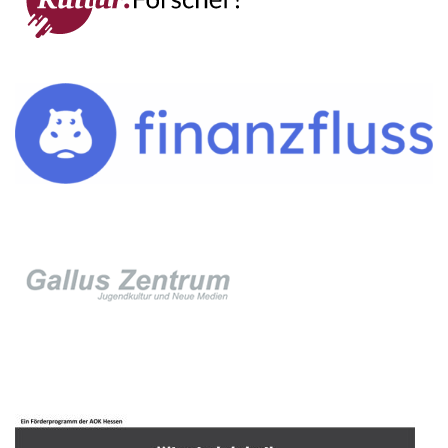
IMPRESSUM →
DATENSCHUTZ →
KONTAKT
SEKRETARIAT
Silke Neugebauer, Jonas Lehmann
Mo bis Fr 8:00 – 14:00 Uhr
TEL:
069-212 – 369 44
TEL: 069-212 – 335 25
MAIL:
poststelle.goethe-gymnasium@stadt-frankfurt.de
DEPENDANCE
Beethovenstraße 8-10
60325 Frankfurt am Main
SEKRETARIAT AUßENSTELLE
Melanie Jakob, Angela Thönissen