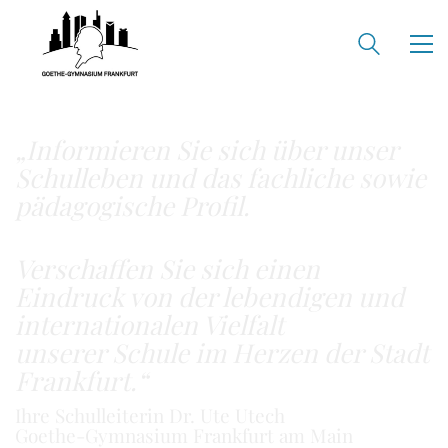
„Informieren Sie sich über unser
Schulleben
und das fachliche sowie
pädagogische Profil.
Verschaffen Sie sich einen
Eindruck von der lebendigen und
internationalen Vielfalt
unserer Schule im Herzen der Stadt
Frankfurt.“
Ihre Schulleiterin Dr. Ute Utech
Goethe-Gymnasium Frankfurt am Main