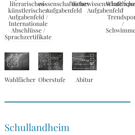
literarisches-
wissenschaftliches
naturwissenschaftlich
Winterspo
künstlerisches
Aufgabenfeld
Aufgabenfeld
/
Aufgabenfeld /
Trendspo
Internationale
/
Abschlüsse /
Schwimm
Sprachzertifikate
Wahlfächer
Abitur
Oberstufe
Schullandheim