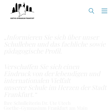
„Informieren Sie sich über unser
Schulleben
und das fachliche sowie
pädagogische Profil.
Verschaffen Sie sich einen
Eindruck von der lebendigen und
internationalen Vielfalt
unserer Schule im Herzen der Stadt
Frankfurt.“
Ihre Schulleiterin Dr. Ute Utech
Goethe-Gymnasium Frankfurt am Main