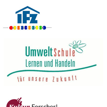
Goethe-Gymnasium
Friedrich-Ebert-Anlage 22
60325 Frankfurt am Main