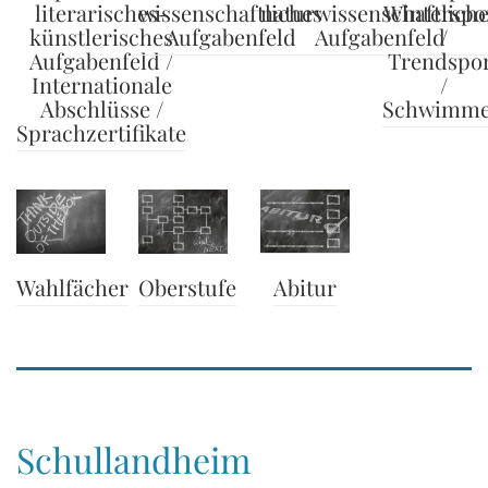
literarisches-
wissenschaftliches
naturwissenschaftlich
Winterspo
künstlerisches
Aufgabenfeld
Aufgabenfeld
/
Aufgabenfeld /
Trendspo
Internationale
/
Abschlüsse /
Schwimm
Sprachzertifikate
Wahlfächer
Abitur
Oberstufe
Schullandheim