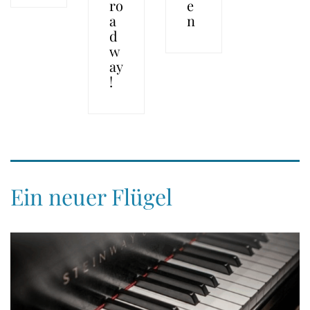
ro
e
a
n
d
w
ay
!
Ein neuer Flügel