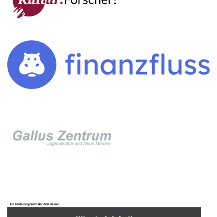
IMPRESSUM →
DATENSCHUTZ →
KONTAKT
SEKRETARIAT
Silke Neugebauer, Jonas Lehmann
Mo bis Fr 8:00 – 14:00 Uhr
TEL:
069-212 – 369 44
TEL: 069-212 – 335 25
MAIL:
poststelle.goethe-gymnasium@stadt-frankfurt.de
DEPENDANCE
Beethovenstraße 8-10
60325 Frankfurt am Main
SEKRETARIAT AUßENSTELLE
Melanie Jakob, Angela Thönissen