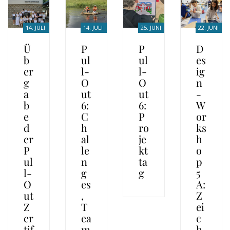
14. JULI
14. JULI
25. JUNI
22. JUNI
2026
2026
2026
2026
Ü
P
P
D
b
ul
ul
es
er
l-
l-
ig
g
O
O
n
a
ut
ut
-
b
6:
6:
W
e
C
P
or
d
h
ro
ks
er
al
je
h
P
le
kt
o
ul
n
ta
p
l-
g
g
5
O
es
A:
ut
,
Z
Z
T
ei
er
ea
c
tif
m
h