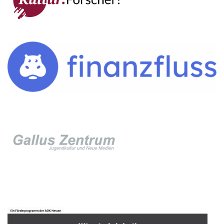
IMPRESSUM →
DATENSCHUTZ →
KONTAKT
SEKRETARIAT
Silke Neugebauer, Jonas Lehmann
Mo bis Fr 8:00 – 14:00 Uhr
TEL:
069-212 – 369 44
TEL: 069-212 – 335 25
MAIL:
poststelle.goethe-gymnasium@stadt-frankfurt.de
DEPENDANCE
Beethovenstraße 8-10
60325 Frankfurt am Main
SEKRETARIAT AUßENSTELLE
Melanie Jakob, Angela Thönissen