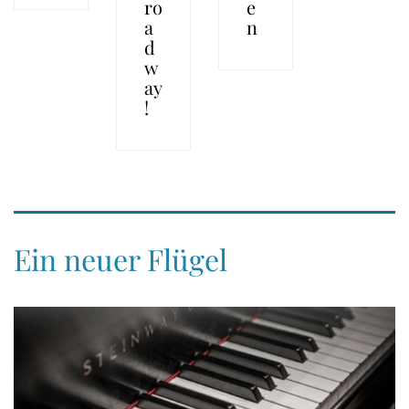
ro
e
a
n
d
w
ay
!
Ein neuer Flügel