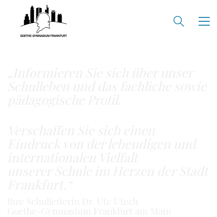
„Informieren Sie sich über unser
Schulleben
und das fachliche sowie
pädagogische Profil.
Verschaffen Sie sich einen
Eindruck von der lebendigen und
internationalen Vielfalt
unserer Schule im Herzen der Stadt
Frankfurt.“
Ihre Schulleiterin Dr. Ute Utech
Goethe-Gymnasium Frankfurt am Main