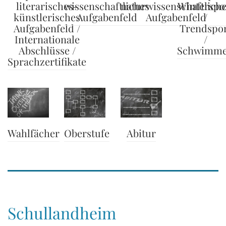
literarisches-
wissenschaftliches
naturwissenschaftlich
Winterspo
künstlerisches
Aufgabenfeld
Aufgabenfeld
/
Aufgabenfeld /
Trendspo
Internationale
/
Abschlüsse /
Schwimm
Sprachzertifikate
Wahlfächer
Abitur
Oberstufe
Schullandheim