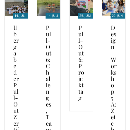
14. JULI
14. JULI
25. JUNI
22. JUNI
2026
2026
2026
2026
Ü
P
P
D
b
ul
ul
es
er
l-
l-
ig
g
O
O
n
a
ut
ut
-
b
6:
6:
W
e
C
P
or
d
h
ro
ks
er
al
je
h
P
le
kt
o
ul
n
ta
p
l-
g
g
5
O
es
A:
ut
,
Z
Z
T
ei
er
ea
c
tif
m
h