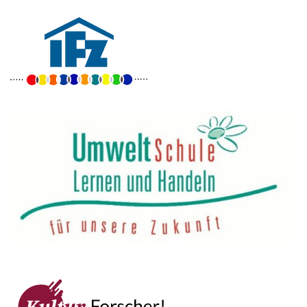
Goethe-Gymnasium
Friedrich-Ebert-Anlage 22
60325 Frankfurt am Main