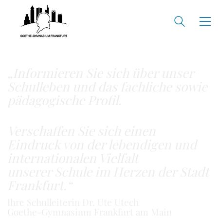
„Informieren Sie sich über unser
Schulleben
und das fachliche sowie
pädagogische Profil.
Verschaffen Sie sich einen
Eindruck von der lebendigen und
internationalen Vielfalt
unserer Schule im Herzen der Stadt
Frankfurt.“
Ihre Schulleiterin Dr. Ute Utech
Goethe-Gymnasium Frankfurt am Main