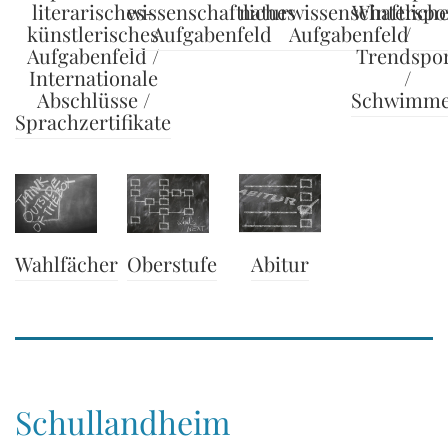
literarisches-
wissenschaftliches
naturwissenschaftlich
Winterspo
künstlerisches
Aufgabenfeld
Aufgabenfeld
/
Aufgabenfeld /
Trendspo
Internationale
/
Abschlüsse /
Schwimm
Sprachzertifikate
Wahlfächer
Abitur
Oberstufe
Schullandheim