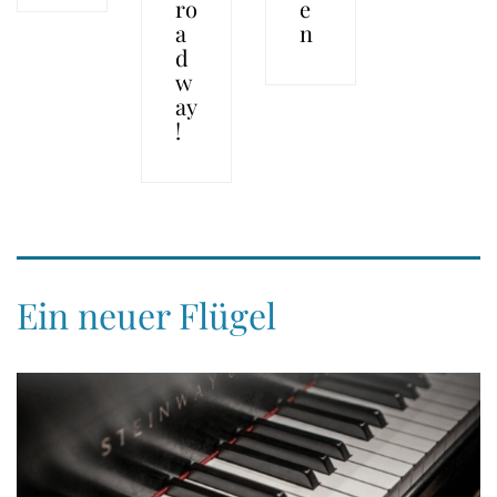
ro
e
a
n
d
w
ay
!
Ein neuer Flügel