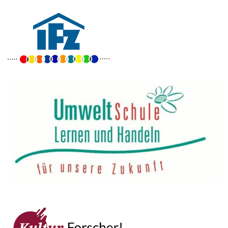
Goethe-Gymnasium
Friedrich-Ebert-Anlage 22
60325 Frankfurt am Main