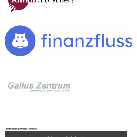
IMPRESSUM →
DATENSCHUTZ →
KONTAKT
SEKRETARIAT
Silke Neugebauer, Jonas Lehmann
Mo bis Fr 8:00 – 14:00 Uhr
TEL:
069-212 – 369 44
TEL: 069-212 – 335 25
MAIL:
poststelle.goethe-gymnasium@stadt-frankfurt.de
DEPENDANCE
Beethovenstraße 8-10
60325 Frankfurt am Main
SEKRETARIAT AUßENSTELLE
Melanie Jakob, Angela Thönissen