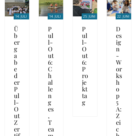
14. JULI
14. JULI
25. JUNI
22. JUNI
2026
2026
2026
2026
Ü
P
P
D
b
ul
ul
es
er
l-
l-
ig
g
O
O
n
a
ut
ut
-
b
6:
6:
W
e
C
P
or
d
h
ro
ks
er
al
je
h
P
le
kt
o
ul
n
ta
p
l-
g
g
5
O
es
A:
ut
,
Z
Z
T
ei
er
ea
c
tif
m
h