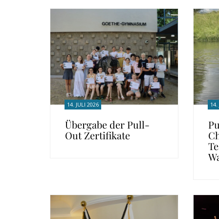
14. JULI 2026
14.
Übergabe der Pull-
Pu
Out Zertifikate
Ch
T
Wa