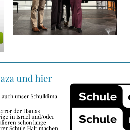
Gaza und hier
st auch unser Schulklima
error der Hamas
ige in Israel und/oder
alieren schon lange
erer Schule Halt machen.