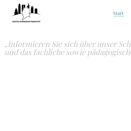
Start
„Informieren Sie sich über unser Sch
und das fachliche sowie pädagogische