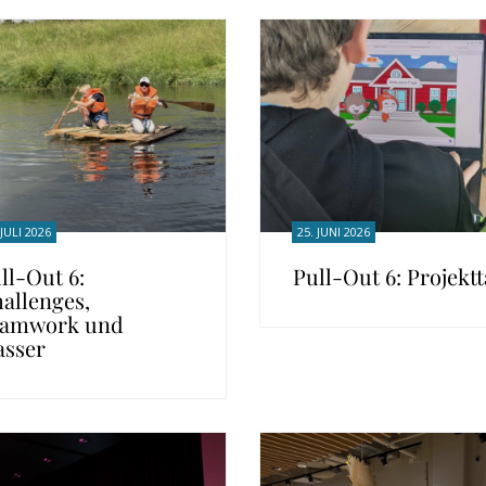
 JULI 2026
25. JUNI 2026
ll-Out 6:
Pull-Out 6: Projekt
allenges,
eamwork und
sser