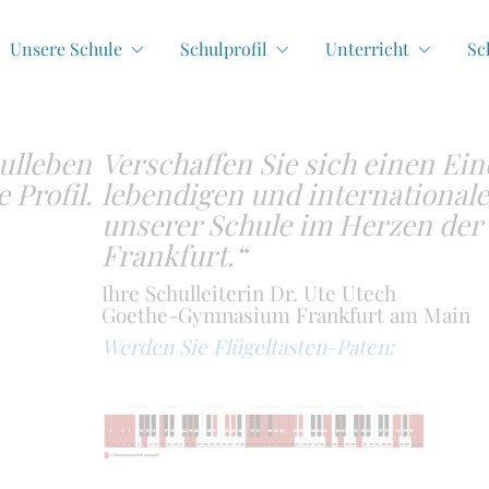
Unsere Schule
Schulprofil
Unterricht
Sc
ulleben
Verschaffen Sie sich einen Ei
 Profil.
lebendigen und internationalen
unserer Schule im Herzen der 
Frankfurt.“
Ihre Schulleiterin Dr. Ute Utech
Goethe-Gymnasium Frankfurt am Main
Werden Sie Flügeltasten-Paten: