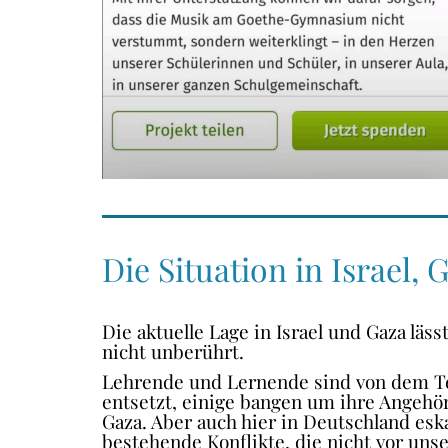
Die Situation in Israel, 
Die aktuelle Lage in Israel und Gaza läs
nicht unberührt.
Goethe-Gymnasium
Lehrende und Lernende sind von dem T
Friedrich-Ebert-Anlage 22
entsetzt, einige bangen um ihre Angehör
60325 Frankfurt am Main
Gaza. Aber auch hier in Deutschland esk
IMPRESSUM →
bestehende Konflikte, die nicht vor uns