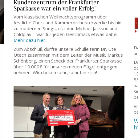
Kundenzentrum der Frankfurter
Sparkasse war ein voller Erfolg!
Vom klassischen Weihnachtsprogramm über
festliche Chor- und Kammerorchesterwerke bis hin
zu modernen Songs, u. a. von Michael Jackson und
Coldplay – war für jeden Geschmack etwas dabei.
Mehr dazu hier…
D
Zum Abschluß durfte unsere Schulleiterin Dr. Ute
un
Utech zusammen mit dem Leiter der Musik, Markus
Schönberg, einen Scheck der Frankfurter Sparkasse
D
über 10.000€ für unseren neuen Flügel entgegen
d
nehmen. Wir danken sehr, sehr herzlich!
1
8
na
si
b
Vi
b
W
h