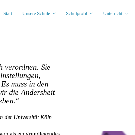
Start
Unsere Schule
Schulprofil
Unterricht
ch verordnen. Sie
instellungen,
 Es muss in den
wir die Andersheit
leben
.“
an der Universität Köln
on als ein grundlegendes