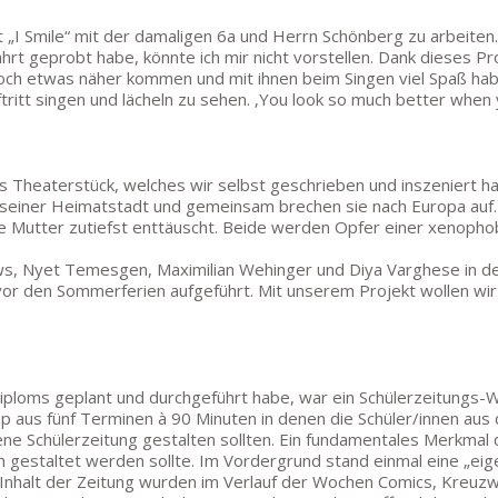
 „I Smile“ mit der damaligen 6a und Herrn Schönberg zu arbeiten
hrt geprobt habe, könnte ich mir nicht vorstellen. Dank dieses Pr
ch etwas näher kommen und mit ihnen beim Singen viel Spaß haben.
tritt singen und lächeln zu sehen. ‚You look so much better when y
Theaterstück, welches wir selbst geschrieben und inszeniert hab
 in seiner Heimatstadt und gemeinsam brechen sie nach Europa auf
e Mutter zutiefst enttäuscht. Beide werden Opfer einer xenoph
s, Nyet Temesgen, Maximilian Wehinger und Diya Varghese in de
vor den Sommerferien aufgeführt. Mit unserem Projekt wollen wi
Diploms geplant und durchgeführt habe, war ein Schülerzeitung
aus fünf Terminen à 90 Minuten in denen die Schüler/innen aus d
ne Schülerzeitung gestalten sollten. Ein fundamentales Merkmal 
h gestaltet werden sollte. Im Vordergrund stand einmal eine „eig
. Inhalt der Zeitung wurden im Verlauf der Wochen Comics, Kreuz