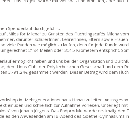
ießen. Das Projekt wurde mit viel Spaß und Ambition, aber auch
nen Spendenlauf durchgeführt.
auf „Miles for Milena“ zu Gunsten des Flüchtlingscafés Milena vo
ilnehmer, darunter SchülerInnen, LehrerInnen, Eltern sowie Fra
, so viele Runden wie möglich zu laufen, denn für jede Runde wur
 umgerechnet 2184 Meilen oder 3515 Kilometern entspricht. Som
ndenlauf ermöglicht haben und uns bei der Organisation und Durc
e, dem Lions Club, der Polytechnischen Gesellschaft und dem Rot
nten 3791,24€ gesammelt werden. Dieser Betrag wird dem Flüch
workshop im Mehrgenerationenhaus Hanau zu leiten. An insgesamt
ext einüben und schließlich zur Aufnahme vorlesen. Unterlegt m
hloss“ von Johann Jürgens. Das Endprodukt wurde erstmalig den
rde es den Anwesenden am IB-Abend des Goethe-Gymnasiums im 