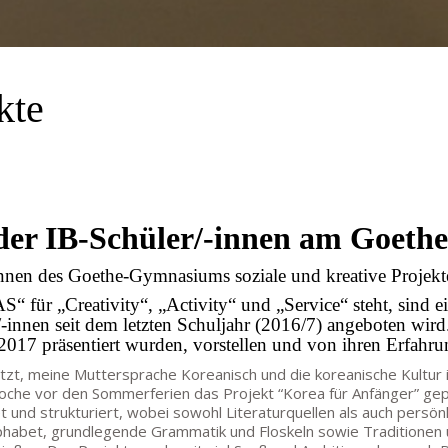
kte
 der IB-Schüler/-innen am Goet
innen des Goethe-Gymnasiums soziale und kreative Projekt
 für „Creativity“, „Activity“ und „Service“ steht, sind 
innen seit dem letzten Schuljahr (2016/7) angeboten wir
2017 präsentiert wurden, vorstellen und von ihren Erfahru
zt, meine Muttersprache Koreanisch und die koreanische Kultur in
oche vor den Sommerferien das Projekt “Korea für Anfänger” gepl
und strukturiert, wobei sowohl Literaturquellen als auch persönl
habet, grundlegende Grammatik und Floskeln sowie Traditionen un