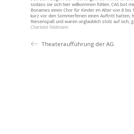
sodass sie sich hier willkommen fühlen. CAS bot mir
Bonames einen Chor für Kinder im Alter von 8 bis
kurz vor den Sommerferien einen Auftritt hatten, h
Riesenspaß und waren unglaublich stolz auf sich, g
Charlotte Feldmann
Theateraufführung der AG
Goethe-Gymnasium
Friedrich-Ebert-Anlage 22
60325 Frankfurt am Main
IMPRESSUM →