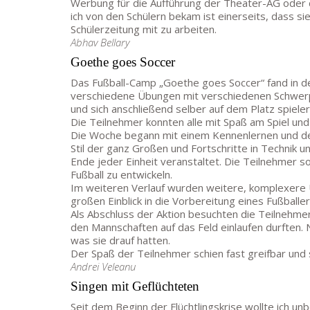
Werbung für die Aufführung der Theater-AG oder da
ich von den Schülern bekam ist einerseits, dass s
Schülerzeitung mit zu arbeiten.
Abhav Bellary
Goethe goes Soccer
Das Fußball-Camp „Goethe goes Soccer“ fand in d
verschiedene Übungen mit verschiedenen Schwerpu
und sich anschließend selber auf dem Platz spiele
Die Teilnehmer konnten alle mit Spaß am Spiel u
Die Woche begann mit einem Kennenlernen und den
Stil der ganz Großen und Fortschritte in Technik 
Ende jeder Einheit veranstaltet. Die Teilnehmer
Fußball zu entwickeln.
Im weiteren Verlauf wurden weitere, komplexere 
großen Einblick in die Vorbereitung eines Fußballe
Als Abschluss der Aktion besuchten die Teilnehmer
den Mannschaften auf das Feld einlaufen durften
was sie drauf hatten.
Der Spaß der Teilnehmer schien fast greifbar und
Andrei Veleanu
Singen mit Geflüchteten
Seit dem Beginn der Flüchtlingskrise wollte ich 