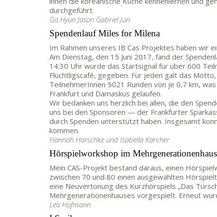
innen die koreanische Küche kennenlernen und gen
durchgeführt.
Ga Hyun Jason Gabriel Jun
Spendenlauf Miles for Milena
Im Rahmen unseres IB Cas Projektes haben wir ei
Am Dienstag, den 15 Juni 2017, fand der Spendenl
14:30 Uhr wurde das Startsignal für über 600 Te
Flüchtligscafé, gegeben. Für jeden galt das Motto
TeilnehmerInnen 5021 Runden von je 0,7 km, was
Frankfurt und Damaskus gelaufen.
Wir bedanken uns herzlich bei allen, die den Spe
uns bei den Sponsoren — der Frankfurter Sparkass
durch Spenden unterstützt haben. Insgesamt kon
kommen.
Hannah Horschke und Isabella Karcher
Hörspielworkshop im Mehrgenerationenhaus
Mein CAS-Projekt bestand daraus, einen Hörspiel
zwischen 70 und 80 einen ausgewählten Hörspielt
eine Neuvertonung des Kurzhörspiels „Das Türsc
Mehrgenerationenhauses vorgespielt. Erneut wu
Lea Hofmann