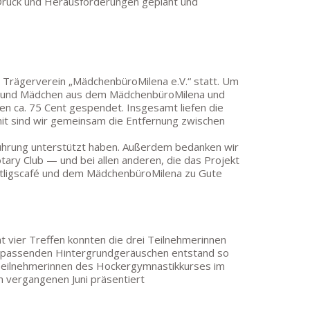
 Druck und Herausforderungen geplant und
m Trägerverein „MädchenbüroMilena e.V.“ statt. Um
uen und Mädchen aus dem MädchenbüroMilena und
den ca. 75 Cent gespendet. Insgesamt liefen die
it sind wir gemeinsam die Entfernung zwischen
hführung unterstützt haben. Außerdem bedanken wir
ary Club — und bei allen anderen, die das Projekt
tligscafé und dem MädchenbüroMilena zu Gute
 vier Treffen konnten die drei Teilnehmerinnen
it passenden Hintergrundgeräuschen entstand so
 Teilnehmerinnen des Hockergymnastikkurses im
vergangenen Juni präsentiert