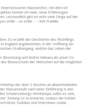
. Einen besseren Klassenchor, mit dem ich
ojektes konnte ich viele, neue Erfahrungen
 Letztendlich gibt es nicht viele Dinge auf der
ou smile – so smile…‘ – Kirk Franklin
en. Es erzählt die Geschichte des Flüchtlings
. In England angekommen, in der Hoffnung ein
obischen Straßengang, welche das Leben der
r Besetzung und Andrei Veleanu als unser Co-
r das Bewusstsein der Menschen auf die möglichen
s-Workshop der über 2 Wochen an abwechselnden
er Klassenstufe nach einer Einführung in den
des Schülerzeitungs-Workshops sollte es sein,
ene“ Zeitung so zu kreieren, sodass die Schüler
worträtsel, Sudokus und Interviews sowie