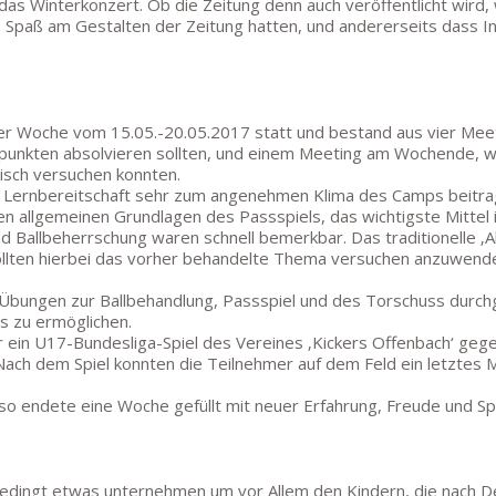
s Winterkonzert. Ob die Zeitung denn auch veröffentlicht wird, 
ie Spaß am Gestalten der Zeitung hatten, und andererseits dass I
er Woche vom 15.05.-20.05.2017 statt und bestand aus vier Meet
nkten absolvieren sollten, und einem Meeting am Wochende, wo 
risch versuchen konnten.
nd Lernbereitschaft sehr zum angenehmen Klima des Camps beitra
 allgemeinen Grundlagen des Passspiels, das wichtigste Mittel 
und Ballbeherrschung waren schnell bemerkbar. Das traditionelle ‚
 sollten hierbei das vorher behandelte Thema versuchen anzuwen
Übungen zur Ballbehandlung, Passspiel und des Torschuss durch
rs zu ermöglichen.
 ein U17-Bundesliga-Spiel des Vereines ‚Kickers Offenbach‘ gegen 
. Nach dem Spiel konnten die Teilnehmer auf dem Feld ein letzt
 so endete eine Woche gefüllt mit neuer Erfahrung, Freude und Sp
unbedingt etwas unternehmen um vor Allem den Kindern, die nach D