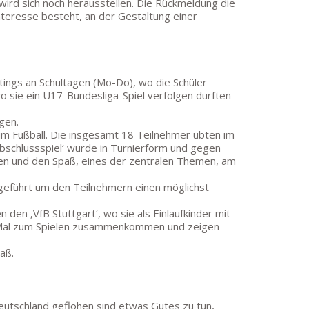
wird sich noch herausstellen. Die Rückmeldung die
nteresse besteht, an der Gestaltung einer
ings an Schultagen (Mo-Do), wo die Schüler
sie ein U17-Bundesliga-Spiel verfolgen durften
gen.
im Fußball. Die insgesamt 18 Teilnehmer übten im
Abschlussspiel‘ wurde in Turnierform und gegen
den und den Spaß, eines der zentralen Themen, am
geführt um den Teilnehmern einen möglichst
den ‚VfB Stuttgart‘, wo sie als Einlaufkinder mit
es Mal zum Spielen zusammenkommen und zeigen
aß.
eutschland geflohen sind etwas Gutes zu tun,