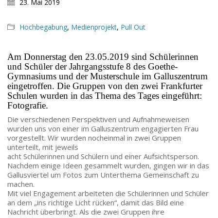
23. Mai 2019
TEL:
069-212 – 369 44
TEL: 069-212 – 335 25
Hochbegabung
,
Medienprojekt
,
Pull Out
MAIL:
poststelle.goethe-gymnasium@stadt-frankfurt.de
Am Donnerstag den 23.05.2019 sind Schülerinnen
und Schüler der Jahrgangsstufe 8 des Goethe-
Gymnasiums und der Musterschule im Galluszentrum
DEPENDANCE
eingetroffen. Die Gruppen von den zwei Frankfurter
Schulen wurden in das Thema des Tages eingeführt:
Beethovenstraße 8-10
Fotografie.
60325 Frankfurt am Main
Die verschiedenen Perspektiven und Aufnahmeweisen
SEKRETARIAT AUßENSTELLE
wurden uns von einer im Galluszentrum engagierten Frau
Melanie Jakob, Angela Thönissen
vorgestellt. Wir wurden nocheinmal in zwei Gruppen
unterteilt, mit jeweils
Mo – DO: 8:30 – 13:30 Uhr
acht Schülerinnen und Schülern und einer Aufsichtsperson.
Fr: 9:30 – 13:30 Uhr
Nachdem einige Ideen gesammelt wurden, gingen wir in das
TEL: 069-212-36869
Gallusviertel um Fotos zum Unterthema Gemeinschaft zu
machen.
Mit viel Engagement arbeiteten die Schülerinnen und Schüler
SCHULLEITUNG
an dem „ins richtige Licht rücken“, damit das Bild eine
Nachricht überbringt. Als die zwei Gruppen ihre