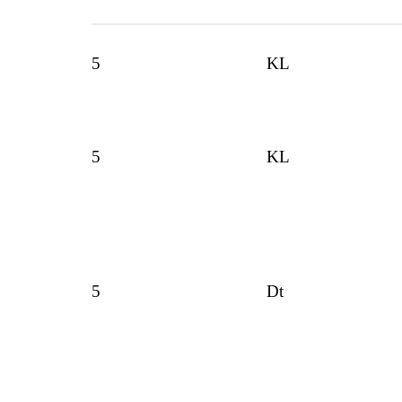
5
KL
5
KL
5
Dt