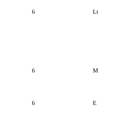
6
Lt
6
M
6
E