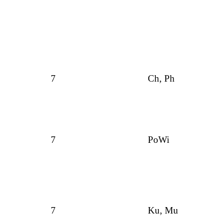
7
Ch, Ph
7
PoWi
7
Ku, Mu