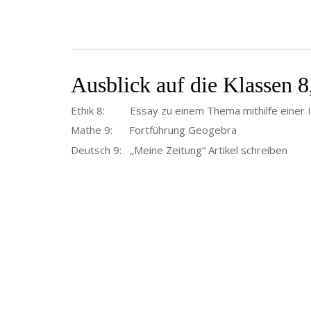
Ausblick auf die Klassen 8,
Ethik 8: Essay zu einem Thema mithilfe einer 
Mathe 9: Fortführung Geogebra
Deutsch 9: „Meine Zeitung“ Artikel schreiben
Goethe-Gymnasium
Friedrich-Ebert-Anlage 22
60325 Frankfurt am Main
IMPRESSUM →