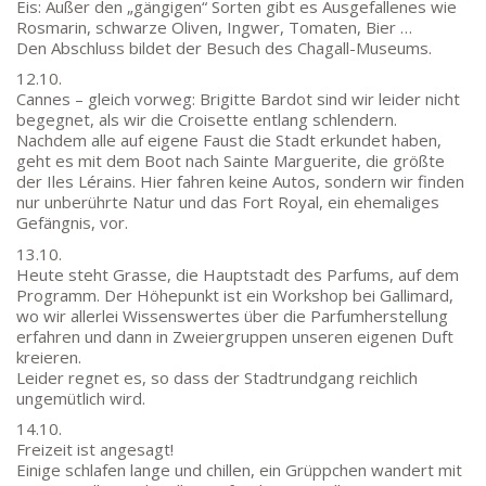
Friedrich-Ebert-Anlage 22
Eis: Außer den „gängigen“ Sorten gibt es Ausgefallenes wie
60325 Frankfurt am Main
Rosmarin, schwarze Oliven, Ingwer, Tomaten, Bier …
Den Abschluss bildet der Besuch des Chagall-Museums.
IMPRESSUM →
12.10.
DATENSCHUTZ →
Cannes – gleich vorweg: Brigitte Bardot sind wir leider nicht
begegnet, als wir die Croisette entlang schlendern.
Nachdem alle auf eigene Faust die Stadt erkundet haben,
KONTAKT
geht es mit dem Boot nach Sainte Marguerite, die größte
der Iles Lérains. Hier fahren keine Autos, sondern wir finden
SEKRETARIAT
nur unberührte Natur und das Fort Royal, ein ehemaliges
Silke Neugebauer, Jonas Lehmann
Gefängnis, vor.
Mo bis Fr 8:00 – 14:00 Uhr
13.10.
Heute steht Grasse, die Hauptstadt des Parfums, auf dem
TEL:
069-212 – 369 44
Programm. Der Höhepunkt ist ein Workshop bei Gallimard,
TEL: 069-212 – 335 25
wo wir allerlei Wissenswertes über die Parfumherstellung
erfahren und dann in Zweiergruppen unseren eigenen Duft
MAIL:
kreieren.
poststelle.goethe-gymnasium@stadt-frankfurt.de
Leider regnet es, so dass der Stadtrundgang reichlich
ungemütlich wird.
14.10.
DEPENDANCE
Freizeit ist angesagt!
Einige schlafen lange und chillen, ein Grüppchen wandert mit
Beethovenstraße 8-10