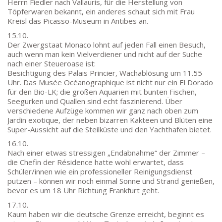
Herrn Fiedler nach Vallauris, für die Herstellung von
60325 Frankfurt am Main
Töpferwaren bekannt, ein anderes schaut sich mit Frau
SEKRETARIAT AUßENSTELLE
Kreisl das Picasso-Museum in Antibes an.
Melanie Jakob, Angela Thönissen
15.10.
Der Zwergstaat Monaco lohnt auf jeden Fall einen Besuch,
Mo – DO: 8:30 – 13:30 Uhr
auch wenn man kein Vielverdiener und nicht auf der Suche
Fr: 9:30 – 13:30 Uhr
nach einer Steueroase ist:
TEL: 069-212-36869
Besichtigung des Palais Princier, Wachablösung um 11.55
Uhr. Das Musée Océanographique ist nicht nur ein El Dorado
für den Bio-LK; die großen Aquarien mit bunten Fischen,
SCHULLEITUNG
Seegurken und Quallen sind echt faszinierend. Über
verschiedene Aufzüge kommen wir ganz nach oben zum
Schulleiterin:
Dr. Ute Utech (OStD’n)
Jardin exotique, der neben bizarren Kakteen und Blüten eine
Super-Aussicht auf die Steilküste und den Yachthafen bietet.
stellv. Schulleitung: nn
16.10.
Studienleiter:
Marco Penirschke (StD)
Nach einer etwas stressigen „Endabnahme“ der Zimmer –
Erweiterte Schulleitung:
Hans-Dieter Bunger (StD),
die Chefin der Résidence hatte wohl erwartet, dass
Anette Reifenberg (StD’n), Elke Heidl-Charmillon
Schüler/innen wie ein professioneller Reinigungsdienst
(StD’n)
putzen – können wir noch einmal Sonne und Strand genießen,
bevor es um 18 Uhr Richtung Frankfurt geht.
17.10.
Kaum haben wir die deutsche Grenze erreicht, beginnt es