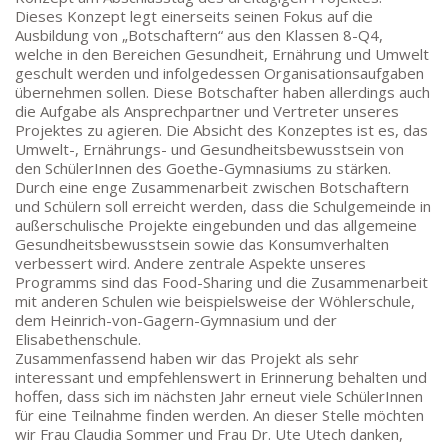
DEPENDANCE
Dieses Konzept legt einerseits seinen Fokus auf die
Ausbildung von „Botschaftern“ aus den Klassen 8-Q4,
Beethovenstraße 8-10
welche in den Bereichen Gesundheit, Ernährung und Umwelt
60325 Frankfurt am Main
geschult werden und infolgedessen Organisationsaufgaben
übernehmen sollen. Diese Botschafter haben allerdings auch
SEKRETARIAT AUßENSTELLE
die Aufgabe als Ansprechpartner und Vertreter unseres
Melanie Jakob, Angela Thönissen
Projektes zu agieren. Die Absicht des Konzeptes ist es, das
Umwelt-, Ernährungs- und Gesundheitsbewusstsein von
Mo – DO: 8:30 – 13:30 Uhr
den SchülerInnen des Goethe-Gymnasiums zu stärken.
Fr: 9:30 – 13:30 Uhr
Durch eine enge Zusammenarbeit zwischen Botschaftern
TEL: 069-212-36869
und Schülern soll erreicht werden, dass die Schulgemeinde in
außerschulische Projekte eingebunden und das allgemeine
Gesundheitsbewusstsein sowie das Konsumverhalten
SCHULLEITUNG
verbessert wird. Andere zentrale Aspekte unseres
Programms sind das Food-Sharing und die Zusammenarbeit
Schulleiterin:
Dr. Ute Utech (OStD’n)
mit anderen Schulen wie beispielsweise der Wöhlerschule,
dem Heinrich-von-Gagern-Gymnasium und der
stellv. Schulleitung: nn
Elisabethenschule.
Zusammenfassend haben wir das Projekt als sehr
Studienleiter:
Marco Penirschke (StD)
interessant und empfehlenswert in Erinnerung behalten und
Erweiterte Schulleitung:
Hans-Dieter Bunger (StD),
hoffen, dass sich im nächsten Jahr erneut viele SchülerInnen
Anette Reifenberg (StD’n), Elke Heidl-Charmillon
für eine Teilnahme finden werden. An dieser Stelle möchten
(StD’n)
wir Frau Claudia Sommer und Frau Dr. Ute Utech danken,