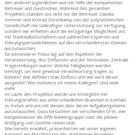
den anderen Jugendlichen und mit Hilfe der kompetenten
Betreuer und Gastredner. Während des gesamten
Goethe-Gymnasium
Projektes standen uns nicht nur die Betreuer Claudia
Friedrich-Ebert-Anlage 22
Sommer und Konrad Dorenkamp von der polytechnischen
60325 Frankfurt am Main
Gesellschaft mit tatkräftiger Unterstützung zur Verfügung,
sondern wir erhielten auch die einzigartige Möglichkeit uns
IMPRESSUM →
mit Stadtteilbotschaftern und zahlreichen Experten und
DATENSCHUTZ →
Führungspersönlichkeiten auf den verschiedensten Ebenen
auszutauschen.
Ein besonderer Fokus lag auf den Aspekten der
Verantwortung, des Einflusses und der Motivation. Zentrale
KONTAKT
Fragestellungen waren: Welche Fähigkeiten werden
benötigt, um eine gewisse Verantwortung tragen zu
SEKRETARIAT
können? Wie definiert man Einfluss und wie wird dieser
Silke Neugebauer, Jonas Lehmann
ausgeübt? Wie motiviere ich meine Kollegen? Und viele
Mo bis Fr 8:00 – 14:00 Uhr
mehr.
Im Laufe des Projektes wurde uns ermöglicht mit
TEL:
069-212 – 369 44
Führungskräften aus unterschiedlichen Branchen in Kontakt
TEL: 069-212 – 335 25
zu treten und uns mit diesen über deren Aufgabengebiete
auszutauschen. Dazu besuchten wir verschieden Orte, wie
MAIL:
beispielsweise die KfW Bankengruppe oder die Johann-
poststelle.goethe-gymnasium@stadt-frankfurt.de
Wolfgang-von-Goethe Universität.
Wie bereits erwähnt, präsentierten wir unser eigenes
Konzept am Abschlusstag des dreitägigen Projektes.