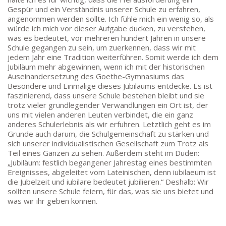
Gespür und ein Verständnis unserer Schule zu erfahren,
SEKRETARIAT AUßENSTELLE
angenommen werden sollte. Ich fühle mich ein wenig so, als
Melanie Jakob, Angela Thönissen
würde ich mich vor dieser Aufgabe ducken, zu verstehen,
was es bedeutet, vor mehreren hundert Jahren in unsere
Mo – DO: 8:30 – 13:30 Uhr
Schule gegangen zu sein, um zuerkennen, dass wir mit
Fr: 9:30 – 13:30 Uhr
jedem Jahr eine Tradition weiterführen. Somit werde ich dem
TEL: 069-212-36869
Jubiläum mehr abgewinnen, wenn ich mit der historischen
Auseinandersetzung des Goethe-Gymnasiums das
Besondere und Einmalige dieses Jubiläums entdecke. Es ist
SCHULLEITUNG
faszinierend, dass unsere Schule bestehen bleibt und sie
trotz vieler grundlegender Verwandlungen ein Ort ist, der
Schulleiterin:
Dr. Ute Utech (OStD’n)
uns mit vielen anderen Leuten verbindet, die ein ganz
anderes Schulerlebnis als wir erfuhren. Letztlich geht es im
stellv. Schulleitung: nn
Grunde auch darum, die Schulgemeinschaft zu stärken und
sich unserer individualistischen Gesellschaft zum Trotz als
Studienleiter:
Marco Penirschke (StD)
Teil eines Ganzen zu sehen. Außerdem steht im Duden:
Erweiterte Schulleitung:
Hans-Dieter Bunger (StD),
„Jubiläum: festlich begangener Jahrestag eines bestimmten
Anette Reifenberg (StD’n), Elke Heidl-Charmillon
Ereignisses, abgeleitet vom Lateinischen, denn iubilaeum ist
(StD’n)
die Jubelzeit und iubilare bedeutet jubilieren.“ Deshalb: Wir
sollten unsere Schule feiern, für das, was sie uns bietet und
was wir ihr geben können.