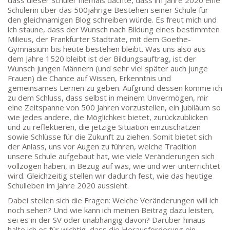
dass dieser Schüler niemals dachte, dass im Jahre 2020 eine
60325 Frankfurt am Main
Schülerin über das 500jährige Bestehen seiner Schule für
IMPRESSUM →
den gleichnamigen Blog schreiben würde. Es freut mich und
ich staune, dass der Wunsch nach Bildung eines bestimmten
DATENSCHUTZ →
Milieus, der Frankfurter Stadträte, mit dem Goethe-
Gymnasium bis heute bestehen bleibt. Was uns also aus
dem Jahre 1520 bleibt ist der Bildungsauftrag, ist der
KONTAKT
Wunsch jungen Männern (und sehr viel später auch junge
Frauen) die Chance auf Wissen, Erkenntnis und
SEKRETARIAT
gemeinsames Lernen zu geben. Aufgrund dessen komme ich
Silke Neugebauer, Jonas Lehmann
zu dem Schluss, dass selbst in meinem Unvermögen, mir
eine Zeitspanne von 500 Jahren vorzustellen, ein Jubiläum so
Mo bis Fr 8:00 – 14:00 Uhr
wie jedes andere, die Möglichkeit bietet, zurückzublicken
TEL:
069-212 – 369 44
und zu reflektieren, die jetzige Situation einzuschätzen
TEL: 069-212 – 335 25
sowie Schlüsse für die Zukunft zu ziehen. Somit bietet sich
der Anlass, uns vor Augen zu führen, welche Tradition
MAIL:
unsere Schule aufgebaut hat, wie viele Veränderungen sich
poststelle.goethe-gymnasium@stadt-frankfurt.de
vollzogen haben, in Bezug auf was, wie und wer unterrichtet
wird. Gleichzeitig stellen wir dadurch fest, wie das heutige
Schulleben im Jahre 2020 aussieht.
DEPENDANCE
Dabei stellen sich die Fragen: Welche Veränderungen will ich
noch sehen? Und wie kann ich meinen Beitrag dazu leisten,
Beethovenstraße 8-10
sei es in der SV oder unabhängig davon? Darüber hinaus
60325 Frankfurt am Main
halte ich es für wichtig, dass die Herausforderung ein