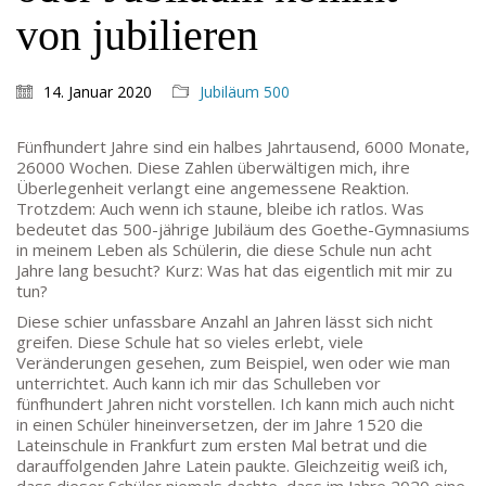
von jubilieren
14. Januar 2020
Jubiläum 500
Fünfhundert Jahre sind ein halbes Jahrtausend, 6000 Monate,
26000 Wochen. Diese Zahlen überwältigen mich, ihre
Überlegenheit verlangt eine angemessene Reaktion.
Trotzdem: Auch wenn ich staune, bleibe ich ratlos. Was
bedeutet das 500-jährige Jubiläum des Goethe-Gymnasiums
in meinem Leben als Schülerin, die diese Schule nun acht
Jahre lang besucht? Kurz: Was hat das eigentlich mit mir zu
tun?
Diese schier unfassbare Anzahl an Jahren lässt sich nicht
greifen. Diese Schule hat so vieles erlebt, viele
Veränderungen gesehen, zum Beispiel, wen oder wie man
unterrichtet. Auch kann ich mir das Schulleben vor
fünfhundert Jahren nicht vorstellen. Ich kann mich auch nicht
in einen Schüler hineinversetzen, der im Jahre 1520 die
Lateinschule in Frankfurt zum ersten Mal betrat und die
Goethe-Gymnasium
darauffolgenden Jahre Latein paukte. Gleichzeitig weiß ich,
Friedrich-Ebert-Anlage 22