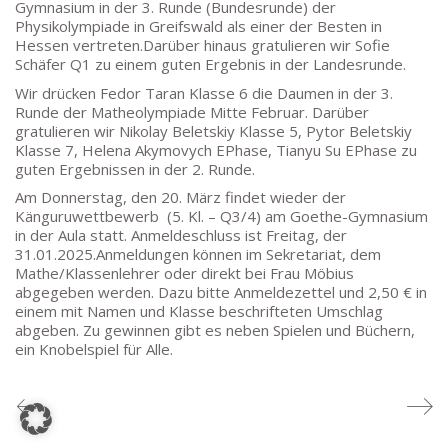
Gymnasium in der 3. Runde (Bundesrunde) der
TEL: 069-212-36869
Physikolympiade in Greifswald als einer der Besten in
Hessen vertreten.Darüber hinaus gratulieren wir Sofie
Schäfer Q1 zu einem guten Ergebnis in der Landesrunde.
SCHULLEITUNG
Wir drücken Fedor Taran Klasse 6 die Daumen in der 3.
Runde der Matheolympiade Mitte Februar. Darüber
Schulleiterin:
Dr. Ute Utech (OStD’n)
gratulieren wir Nikolay Beletskiy Klasse 5, Pytor Beletskiy
stellv. Schulleitung: nn
Klasse 7, Helena Akymovych EPhase, Tianyu Su EPhase zu
guten Ergebnissen in der 2. Runde.
Studienleiter:
Marco Penirschke (StD)
Am Donnerstag, den 20. März findet wieder der
Erweiterte Schulleitung:
Hans-Dieter Bunger (StD),
Känguruwettbewerb (5. Kl. – Q3/4) am Goethe-Gymnasium
Anette Reifenberg (StD’n), Elke Heidl-Charmillon
in der Aula statt. Anmeldeschluss ist Freitag, der
(StD’n)
31.01.2025.Anmeldungen können im Sekretariat, dem
Mathe/Klassenlehrer oder direkt bei Frau Möbius
abgegeben werden. Dazu bitte Anmeldezettel und 2,50 € in
einem mit Namen und Klasse beschrifteten Umschlag
abgeben. Zu gewinnen gibt es neben Spielen und Büchern,
ein Knobelspiel für Alle.
© Goethe-Gymnasium 2025