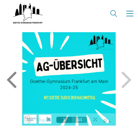
KONTAKT
SEKRETARIAT
Silke Neugebauer, Jonas Lehmann
Mo bis Fr 8:00 – 14:00 Uhr
TEL:
069-212 – 369 44
TEL: 069-212 – 335 25
MAIL:
poststelle.goethe-gymnasium@stadt-frankfurt.de
DEPENDANCE
Beethovenstraße 8-10
60325 Frankfurt am Main
SEKRETARIAT AUßENSTELLE
Melanie Jakob, Angela Thönissen
Mo – DO: 8:30 – 13:30 Uhr
Fr: 9:30 – 13:30 Uhr