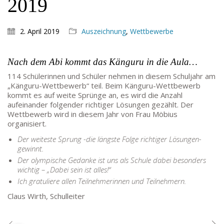
2019
Mo – DO: 8:30 – 13:30 Uhr
Fr: 9:30 – 13:30 Uhr
TEL: 069-212-36869
2. April 2019
Auszeichnung
,
Wettbewerbe
Nach dem Abi kommt das Känguru in die Aula…
SCHULLEITUNG
114 Schülerinnen und Schüler nehmen in diesem Schuljahr am
Schulleiterin:
Dr. Ute Utech (OStD’n)
„Känguru-Wettbewerb“ teil. Beim Känguru-Wettbewerb
kommt es auf weite Sprünge an, es wird die Anzahl
stellv. Schulleitung: nn
aufeinander folgender richtiger Lösungen gezählt. Der
Studienleiter:
Marco Penirschke (StD)
Wettbewerb wird in diesem Jahr von Frau Möbius
organisiert.
Erweiterte Schulleitung:
Hans-Dieter Bunger (StD),
Anette Reifenberg (StD’n), Elke Heidl-Charmillon
Der weiteste Sprung -die längste Folge richtiger Lösungen-
(StD’n)
gewinnt.
Der olympische Gedanke ist uns als Schule dabei besonders
wichtig – „Dabei sein ist alles!“
Ich gratuliere allen Teilnehmerinnen und Teilnehmern.
Claus Wirth, Schulleiter