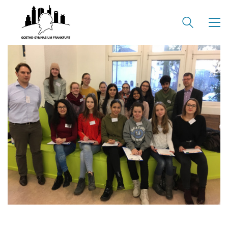
KONTAKT
SEKRETARIAT
Silke Neugebauer, Jonas Lehmann
Mo bis Fr 8:00 – 14:00 Uhr
TEL:
069-212 – 369 44
TEL: 069-212 – 335 25
MAIL:
poststelle.goethe-gymnasium@stadt-frankfurt.de
DEPENDANCE
Beethovenstraße 8-10
60325 Frankfurt am Main
SEKRETARIAT AUßENSTELLE
Melanie Jakob, Angela Thönissen
Mo – DO: 8:30 – 13:30 Uhr