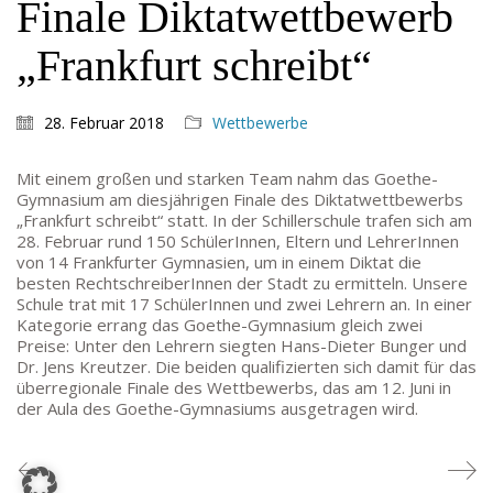
Finale Diktatwettbewerb
Fr: 9:30 – 13:30 Uhr
TEL: 069-212-36869
„Frankfurt schreibt“
SCHULLEITUNG
28. Februar 2018
Wettbewerbe
Schulleiterin:
Dr. Ute Utech (OStD’n)
Mit einem großen und starken Team nahm das Goethe-
stellv. Schulleitung: nn
Gymnasium am diesjährigen Finale des Diktatwettbewerbs
„Frankfurt schreibt“ statt. In der Schillerschule trafen sich am
Studienleiter:
Marco Penirschke (StD)
28. Februar rund 150 SchülerInnen, Eltern und LehrerInnen
Erweiterte Schulleitung:
Hans-Dieter Bunger (StD),
von 14 Frankfurter Gymnasien, um in einem Diktat die
Anette Reifenberg (StD’n), Elke Heidl-Charmillon
besten RechtschreiberInnen der Stadt zu ermitteln. Unsere
(StD’n)
Schule trat mit 17 SchülerInnen und zwei Lehrern an. In einer
Kategorie errang das Goethe-Gymnasium gleich zwei
Preise: Unter den Lehrern siegten Hans-Dieter Bunger und
Dr. Jens Kreutzer. Die beiden qualifizierten sich damit für das
überregionale Finale des Wettbewerbs, das am 12. Juni in
der Aula des Goethe-Gymnasiums ausgetragen wird.
© Goethe-Gymnasium 2025