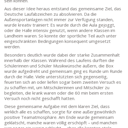
sein können.
SEKRETARIAT
Silke Neugebauer, Jonas Lehmann
Aus dieser Idee heraus entstand das gemeinsame Ziel, das
Deutsche Laufabzeichen zu absolvieren. Da die
Mo bis Fr 8:00 – 14:00 Uhr
Außensportanlagen nicht immer zur Verfügung standen,
TEL:
069-212 – 369 44
wurde kreativ trainiert: Es wurde durch die Aula gejoggt,
TEL: 069-212 – 335 25
oder die Halle intensiv genutzt, wenn andere Klassen im
Landheim waren. So konnte der sportliche Teil auch unter
MAIL:
eingeschränkten Bedingungen konsequent umgesetzt
poststelle.goethe-gymnasium@stadt-frankfurt.de
werden.
Besonders deutlich wurde dabei der starke Zusammenhalt
innerhalb der Klassen. Während des Laufens durften die
DEPENDANCE
Schülerinnen und Schüler Musikwünsche äußern, die Box
wurde aufgedreht und gemeinsam ging es Runde um Runde
Beethovenstraße 8-10
durch die Halle. Viele unterstützten sich gegenseitig,
60325 Frankfurt am Main
feuerten sich an oder liefen sogar beim zweiten Versuch es
zu schaffen mit, um Mitschülerinnen und Mitschüler zu
SEKRETARIAT AUßENSTELLE
begleiten, die krank waren oder die 60 min beim ersten
Melanie Jakob, Angela Thönissen
Versuch noch nicht geschafft hatten.
Mo – DO: 8:30 – 13:30 Uhr
Diese gemeinsame Aufgabe mit dem klaren Ziel, dass
Fr: 9:30 – 13:30 Uhr
wirklich alle es schaffen, sorgte für eine außergewöhnlich
TEL: 069-212-36869
positive Teamatmosphäre. Am Ende wurde gemeinsam
geklatscht, manche waren völlig erschöpft – und manchen