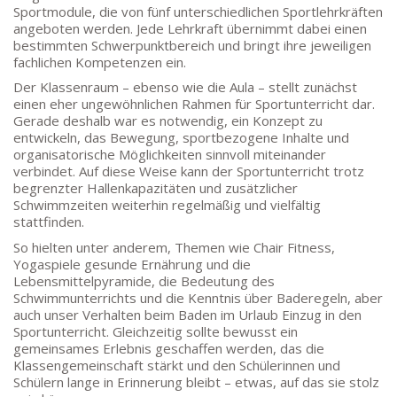
Sportmodule, die von fünf unterschiedlichen Sportlehrkräften
angeboten werden. Jede Lehrkraft übernimmt dabei einen
bestimmten Schwerpunktbereich und bringt ihre jeweiligen
fachlichen Kompetenzen ein.
Der Klassenraum – ebenso wie die Aula – stellt zunächst
einen eher ungewöhnlichen Rahmen für Sportunterricht dar.
Gerade deshalb war es notwendig, ein Konzept zu
entwickeln, das Bewegung, sportbezogene Inhalte und
organisatorische Möglichkeiten sinnvoll miteinander
verbindet. Auf diese Weise kann der Sportunterricht trotz
begrenzter Hallenkapazitäten und zusätzlicher
Schwimmzeiten weiterhin regelmäßig und vielfältig
stattfinden.
Goethe-Gymnasium
Friedrich-Ebert-Anlage 22
So hielten unter anderem, Themen wie Chair Fitness,
60325 Frankfurt am Main
Yogaspiele gesunde Ernährung und die
Lebensmittelpyramide, die Bedeutung des
IMPRESSUM →
Schwimmunterrichts und die Kenntnis über Baderegeln, aber
DATENSCHUTZ →
auch unser Verhalten beim Baden im Urlaub Einzug in den
Sportunterricht. Gleichzeitig sollte bewusst ein
gemeinsames Erlebnis geschaffen werden, das die
Klassengemeinschaft stärkt und den Schülerinnen und
KONTAKT
Schülern lange in Erinnerung bleibt – etwas, auf das sie stolz