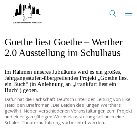
KONTAKT
SEKRETARIAT
Silke Neugebauer, Jonas Lehmann
Mo bis Fr 8:00 – 14:00 Uhr
Goethe liest Goethe – Werther
TEL:
069-212 – 369 44
TEL: 069-212 – 335 25
2.0 Ausstellung im Schulhaus
MAIL:
poststelle.goethe-gymnasium@stadt-frankfurt.de
Im Rahmen unseres Jubiläums wird es ein großes,
Jahrgangsstufen-übergreifendes Projekt „Goethe liest
DEPENDANCE
ein Buch“ (in Anlehnung an „Frankfurt liest ein
Buch“) geben.
Beethovenstraße 8-10
Dafür hat die Fachschaft Deutsch unter der Leitung von Elke
60325 Frankfurt am Main
Heidl den Briefroman „Die Leiden des jungen Werthers“
gewählt. Neben verschiedenen Veranstaltungen zum Projekt
SEKRETARIAT AUßENSTELLE
und einer ganzjährigen Wechselausstellung soll auch eine
Melanie Jakob, Angela Thönissen
Schüler-Theateraufführung vorbereitet werden.
Mo – DO: 8:30 – 13:30 Uhr
Fr: 9:30 – 13:30 Uhr