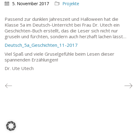
TEL: 069-212-36869
5. November 2017
Projekte
Passend zur dunklen Jahreszeit und Halloween hat die
SCHULLEITUNG
Klasse 5a im Deutsch-Unterricht bei Frau Dr. Utech ein
Geschichten-Buch erstellt, das die Leser sich nicht nur
Schulleiterin:
Dr. Ute Utech (OStD’n)
gruseln und fürchten, sondern auch herzhaft lachen lässt…
stellv. Schulleitung: nn
Deutsch_5a_Geschichten_11-2017
Studienleiter:
Marco Penirschke (StD)
Viel Spaß und viele Gruselgefühle beim Lesen dieser
Erweiterte Schulleitung:
Hans-Dieter Bunger (StD),
spannenden Erzählungen!
Anette Reifenberg (StD’n), Elke Heidl-Charmillon
Dr. Ute Utech
(StD’n)
© Goethe-Gymnasium 2025