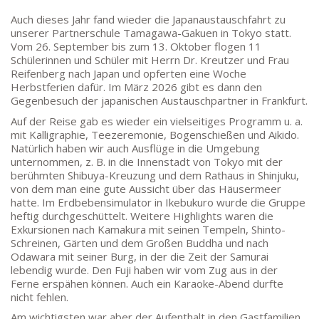
DEPENDANCE
Auch dieses Jahr fand wieder die Japanaustauschfahrt zu
unserer Partnerschule Tamagawa-Gakuen in Tokyo statt.
Beethovenstraße 8-10
Vom 26. September bis zum 13. Oktober flogen 11
60325 Frankfurt am Main
Schülerinnen und Schüler mit Herrn Dr. Kreutzer und Frau
SEKRETARIAT AUßENSTELLE
Reifenberg nach Japan und opferten eine Woche
Herbstferien dafür. Im März 2026 gibt es dann den
Melanie Jakob, Angela Thönissen
Gegenbesuch der japanischen Austauschpartner in Frankfurt.
Mo – DO: 8:30 – 13:30 Uhr
Auf der Reise gab es wieder ein vielseitiges Programm u. a.
Fr: 9:30 – 13:30 Uhr
mit Kalligraphie, Teezeremonie, Bogenschießen und Aikido.
TEL: 069-212-36869
Natürlich haben wir auch Ausflüge in die Umgebung
unternommen, z. B. in die Innenstadt von Tokyo mit der
berühmten Shibuya-Kreuzung und dem Rathaus in Shinjuku,
SCHULLEITUNG
von dem man eine gute Aussicht über das Häusermeer
hatte. Im Erdbebensimulator in Ikebukuro wurde die Gruppe
Schulleiterin:
Dr. Ute Utech (OStD’n)
heftig durchgeschüttelt. Weitere Highlights waren die
Exkursionen nach Kamakura mit seinen Tempeln, Shinto-
stellv. Schulleitung: nn
Schreinen, Gärten und dem Großen Buddha und nach
Odawara mit seiner Burg, in der die Zeit der Samurai
Studienleiter:
Marco Penirschke (StD)
lebendig wurde. Den Fuji haben wir vom Zug aus in der
Erweiterte Schulleitung:
Hans-Dieter Bunger (StD),
Ferne erspähen können. Auch ein Karaoke-Abend durfte
Anette Reifenberg (StD’n), Elke Heidl-Charmillon
nicht fehlen.
(StD’n)
Am wichtigsten war aber der Aufenthalt in den Gastfamilien,