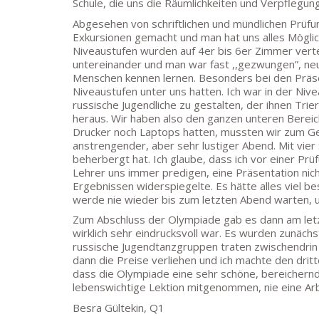
Schule, die uns die Räumlichkeiten und Verpflegun
Abgesehen von schriftlichen und mündlichen Prüfu
Exkursionen gemacht und man hat uns alles Möglic
Niveaustufen wurden auf 4er bis 6er Zimmer verte
untereinander und man war fast ,,gezwungen”, ne
Menschen kennen lernen. Besonders bei den Präsen
Niveaustufen unter uns hatten. Ich war in der Niv
russische Jugendliche zu gestalten, der ihnen Tri
heraus. Wir haben also den ganzen unteren Bereic
Drucker noch Laptops hatten, mussten wir zum Ge
anstrengender, aber sehr lustiger Abend. Mit vier
beherbergt hat. Ich glaube, dass ich vor einer 
Lehrer uns immer predigen, eine Präsentation nic
Ergebnissen widerspiegelte. Es hätte alles viel be
werde nie wieder bis zum letzten Abend warten, 
Zum Abschluss der Olympiade gab es dann am letzte
wirklich sehr eindrucksvoll war. Es wurden zunächs
russische Jugendtanzgruppen traten zwischendrin
dann die Preise verliehen und ich machte den drit
dass die Olympiade eine sehr schöne, bereichernd
lebenswichtige Lektion mitgenommen, nie eine Ar
Besra Gültekin, Q1