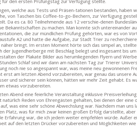
g für den ersten Prüfungstag zur Verfügung stellte.
ngen, welche aus Tests und Präsen-tationen bestanden, haben wi
he, von Taschen bis Coffee-to-go-Bechern, zur Verfügung gestell
ilt. Da es ca. 80 Teilnehmende aus 12 verschie-denen Bundeslän
ue Bekanntschaften zu machen. Man konnte sich untereinander aus
tationen, die zur mündlichen Prüfung gehörten, war es von Vorte
eaustufe A2 und hatte die Aufgabe, zur Stadt Trier zu recherchier
er näher bringt. Im ersten Moment hörte sich das simpel an, stell
h der Jugendherberge mit Beschlag belegt und insgesamt bis um h
stalten der Plakate Bilder aus herumliegenden Flyern und Werbe
 Stunden Schlaf sind wir dann am nächsten Tag zur Trierer Univers
Prüfung noch nie so angespannt war, was meine neu gewonnenen 
ht erst am letzten Abend vorzubereiten, war genau das unsere A
sser und sicherer sein können, hätten wir mehr Zeit gehabt. Es wa
um etwas vorzubereiten.
n Abend eine feierliche Veranstaltung inklusive Preisverleihung 
t natürlich Reden von Ehrengästen gehalten, bei denen der eine od
 auf, was eine sehr schöne Abwechslung war. Nachdem man uns la
ten Platz, was für mich zwar keinen großen Erfolg darstellte, ab
e Erfahrung war, die ich jedem weiter empfehlen würde. Außer e
beit auf den letzten Drücker vorzubereiten und Möglichkeiten w