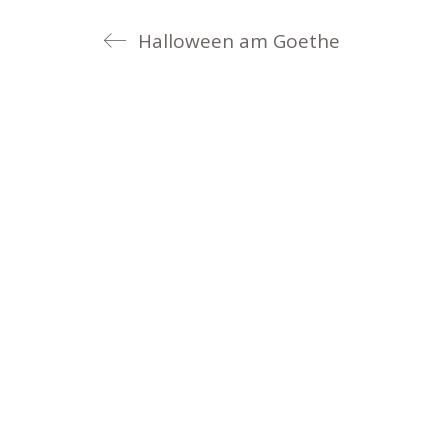
Halloween am Goethe
Goethe-Gymnasium
Friedrich-Ebert-Anlage 22
60325 Frankfurt am Main
IMPRESSUM →
DATENSCHUTZ →
KONTAKT
SEKRETARIAT
Silke Neugebauer, Jonas Lehmann