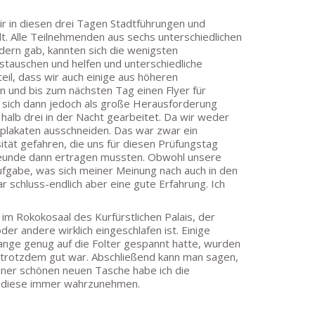
r in diesen drei Tagen Stadtführungen und
t. Alle Teilnehmenden aus sechs unterschiedlichen
dern gab, kannten sich die wenigsten
tauschen und helfen und unterschiedliche
il, dass wir auch einige aus höheren
en und bis zum nächsten Tag einen Flyer für
te sich dann jedoch als große Herausforderung
alb drei in der Nacht gearbeitet. Da wir weder
plakaten ausschneiden. Das war zwar ein
ität gefahren, die uns für diesen Prüfungstag
Freunde dann ertragen mussten. Obwohl unsere
ufgabe, was sich meiner Meinung nach auch in den
r schluss-endlich aber eine gute Erfahrung. Ich
im Rokokosaal des Kurfürstlichen Palais, der
er andere wirklich eingeschlafen ist. Einige
nge genug auf die Folter gespannt hatte, wurden
er trotzdem gut war. Abschließend kann man sagen,
iner schönen neuen Tasche habe ich die
ie diese immer wahrzunehmen.