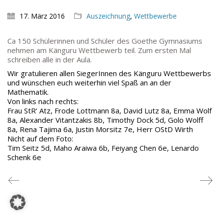
TEL: 069-212-36869
17. März 2016
Auszeichnung
,
Wettbewerbe
SCHULLEITUNG
Ca 150 Schülerinnen und Schüler des Goethe Gymnasiums
nehmen am Känguru Wettbewerb teil. Zum ersten Mal
Schulleiterin:
Dr. Ute Utech (OStD’n)
schreiben alle in der Aula.
stellv. Schulleitung: nn
Wir gratulieren allen SiegerInnen des Känguru Wettbewerbs
und wünschen euch weiterhin viel Spaß an an der
Studienleiter:
Marco Penirschke (StD)
Mathematik.
Erweiterte Schulleitung:
Hans-Dieter Bunger (StD),
Von links nach rechts:
Anette Reifenberg (StD’n), Elke Heidl-Charmillon
Frau StR‘ Atz, Frode Lottmann 8a, David Lutz 8a, Emma Wolf
(StD’n)
8a, Alexander Vitantzakis 8b, Timothy Dock 5d, Golo Wolff
8a, Rena Tajima 6a, Justin Morsitz 7e, Herr
OStD
Wirth
Nicht auf dem Foto:
Tim Seitz 5d, Maho Araiwa 6b, Feiyang Chen 6e, Lenardo
Schenk 6e
© Goethe-Gymnasium 2025