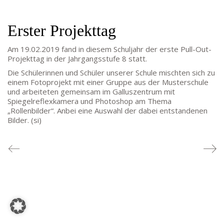
TEL: 069-212-36869
Erster Projekttag
SCHULLEITUNG
Am 19.02.2019 fand in diesem Schuljahr der erste Pull-Out-
Schulleiterin:
Dr. Ute Utech (OStD’n)
Projekttag in der Jahrgangsstufe 8 statt.
stellv. Schulleitung: nn
Die Schülerinnen und Schüler unserer Schule mischten sich zu
einem Fotoprojekt mit einer Gruppe aus der Musterschule
Studienleiter:
Marco Penirschke (StD)
und arbeiteten gemeinsam im Galluszentrum mit
Erweiterte Schulleitung:
Hans-Dieter Bunger (StD),
Spiegelreflexkamera und Photoshop am Thema
Anette Reifenberg (StD’n), Elke Heidl-Charmillon
„Rollenbilder“. Anbei eine Auswahl der dabei entstandenen
(StD’n)
Bilder. (si)
© Goethe-Gymnasium 2025