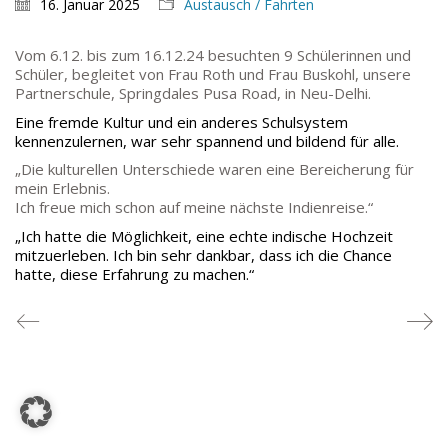
16. Januar 2025
Austausch / Fahrten
TEL: 069-212-36869
Vom 6.12. bis zum 16.12.24 besuchten 9 Schülerinnen und
SCHULLEITUNG
Schüler, begleitet von Frau Roth und Frau Buskohl, unsere
Partnerschule, Springdales Pusa Road, in Neu-Delhi.
Schulleiterin:
Dr. Ute Utech (OStD’n)
Eine fremde Kultur und ein anderes Schulsystem
kennenzulernen, war sehr spannend und bildend für alle.
stellv. Schulleitung: nn
„Die kulturellen Unterschiede waren eine Bereicherung für
Studienleiter:
Marco Penirschke (StD)
mein Erlebnis.
Erweiterte Schulleitung:
Hans-Dieter Bunger (StD),
Ich freue mich schon auf meine nächste Indienreise.“
Anette Reifenberg (StD’n), Elke Heidl-Charmillon
(StD’n)
„Ich hatte die Möglichkeit, eine echte indische Hochzeit
mitzuerleben. Ich bin sehr dankbar, dass ich die Chance
hatte, diese Erfahrung zu machen.“
© Goethe-Gymnasium 2025