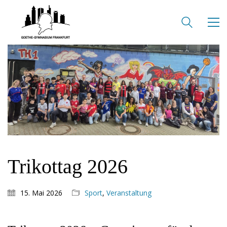
KONTAKT
SEKRETARIAT
Silke Neugebauer, Jonas Lehmann
Mo bis Fr 8:00 – 14:00 Uhr
TEL:
069-212 – 369 44
TEL: 069-212 – 335 25
MAIL:
poststelle.goethe-gymnasium@stadt-frankfurt.de
DEPENDANCE
Trikottag 2026
Beethovenstraße 8-10
60325 Frankfurt am Main
15. Mai 2026
Sport
,
Veranstaltung
SEKRETARIAT AUßENSTELLE
Melanie Jakob, Angela Thönissen