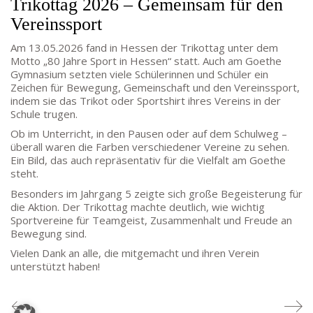
Trikottag 2026 – Gemeinsam für den
Mo – DO: 8:30 – 13:30 Uhr
Fr: 9:30 – 13:30 Uhr
Vereinssport
TEL: 069-212-36869
Am 13.05.2026 fand in Hessen der Trikottag unter dem
Motto „80 Jahre Sport in Hessen“ statt. Auch am Goethe
Gymnasium setzten viele Schülerinnen und Schüler ein
SCHULLEITUNG
Zeichen für Bewegung, Gemeinschaft und den Vereinssport,
indem sie das Trikot oder Sportshirt ihres Vereins in der
Schulleiterin:
Dr. Ute Utech (OStD’n)
Schule trugen.
stellv. Schulleitung: nn
Ob im Unterricht, in den Pausen oder auf dem Schulweg –
überall waren die Farben verschiedener Vereine zu sehen.
Studienleiter:
Marco Penirschke (StD)
Ein Bild, das auch repräsentativ für die Vielfalt am Goethe
Erweiterte Schulleitung:
Hans-Dieter Bunger (StD),
steht.
Anette Reifenberg (StD’n), Elke Heidl-Charmillon
(StD’n)
Besonders im Jahrgang 5 zeigte sich große Begeisterung für
die Aktion. Der Trikottag machte deutlich, wie wichtig
Sportvereine für Teamgeist, Zusammenhalt und Freude an
Bewegung sind.
Vielen Dank an alle, die mitgemacht und ihren Verein
unterstützt haben!
© Goethe-Gymnasium 2025