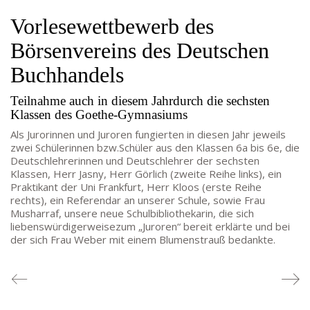
Melanie Jakob, Angela Thönissen
Vorlesewettbewerb des
Mo – DO: 8:30 – 13:30 Uhr
Fr: 9:30 – 13:30 Uhr
Börsenvereins des Deutschen
TEL: 069-212-36869
Buchhandels
Teilnahme auch in diesem Jahrdurch die sechsten
SCHULLEITUNG
Klassen des Goethe-Gymnasiums
Schulleiterin:
Dr. Ute Utech (OStD’n)
Als Jurorinnen und Juroren fungierten in diesen Jahr jeweils
zwei Schülerinnen bzw.Schüler aus den Klassen 6a bis 6e, die
stellv. Schulleitung: nn
Deutschlehrerinnen und Deutschlehrer der sechsten
Studienleiter:
Marco Penirschke (StD)
Klassen, Herr Jasny, Herr Görlich (zweite Reihe links), ein
Erweiterte Schulleitung:
Hans-Dieter Bunger (StD),
Praktikant der Uni Frankfurt, Herr Kloos (erste Reihe
Anette Reifenberg (StD’n), Elke Heidl-Charmillon
rechts), ein Referendar an unserer Schule, sowie Frau
Musharraf, unsere neue Schulbibliothekarin, die sich
(StD’n)
liebenswürdigerweisezum „Juroren“ bereit erklärte und bei
der sich Frau Weber mit einem Blumenstrauß bedankte.