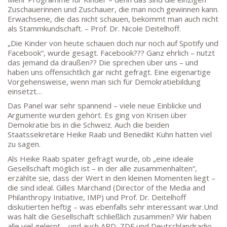
Zuschauerinnen und Zuschauer, die man noch gewinnen kann.
Erwachsene, die das nicht schauen, bekommt man auch nicht
DEPENDANCE
als Stammkundschaft. – Prof. Dr. Nicole Deitelhoff.
„Die Kinder von heute schauen doch nur noch auf Spotify und
Beethovenstraße 8-10
Facebook“, wurde gesagt. Facebook??? Ganz ehrlich – nutzt
60325 Frankfurt am Main
das jemand da draußen?? Die sprechen über uns – und
haben uns offensichtlich gar nicht gefragt. Eine eigenartige
SEKRETARIAT AUßENSTELLE
Vorgehensweise, wenn man sich für Demokratiebildung
Melanie Jakob, Angela Thönissen
einsetzt…
Mo – DO: 8:30 – 13:30 Uhr
Das Panel war sehr spannend – viele neue Einblicke und
Fr: 9:30 – 13:30 Uhr
Argumente wurden gehört. Es ging von Krisen über
TEL: 069-212-36869
Demokratie bis in die Schweiz. Auch die beiden
Staatssekretäre Heike Raab und Benedikt Kuhn hatten viel
zu sagen.
SCHULLEITUNG
Als Heike Raab später gefragt wurde, ob „eine ideale
Gesellschaft möglich ist – in der alle zusammenhalten“,
Schulleiterin:
Dr. Ute Utech (OStD’n)
erzählte sie, dass der Wert in den kleinen Momenten liegt –
die sind ideal. Gilles Marchand (Director of the Media and
stellv. Schulleitung: nn
Philanthropy Initiative, IMP) und Prof. Dr. Deitelhoff
Studienleiter:
Marco Penirschke (StD)
diskutierten heftig – was ebenfalls sehr interessant war.Und
Erweiterte Schulleitung:
Hans-Dieter Bunger (StD),
was hält die Gesellschaft schließlich zusammen? Wir haben
Anette Reifenberg (StD’n), Elke Heidl-Charmillon
alle viel gelernt – und auch ARD, ZDF und Deutschlandradio