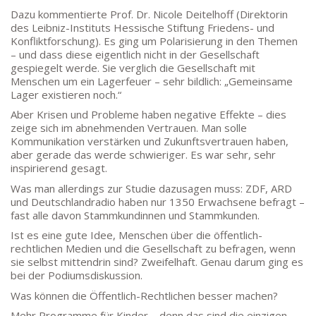
Dazu kommentierte Prof. Dr. Nicole Deitelhoff (Direktorin
des Leibniz-Instituts Hessische Stiftung Friedens- und
Konfliktforschung). Es ging um Polarisierung in den Themen
– und dass diese eigentlich nicht in der Gesellschaft
Goethe-Gymnasium
gespiegelt werde. Sie verglich die Gesellschaft mit
Friedrich-Ebert-Anlage 22
Menschen um ein Lagerfeuer – sehr bildlich: „Gemeinsame
60325 Frankfurt am Main
Lager existieren noch.“
IMPRESSUM →
Aber Krisen und Probleme haben negative Effekte – dies
DATENSCHUTZ →
zeige sich im abnehmenden Vertrauen. Man solle
Kommunikation verstärken und Zukunftsvertrauen haben,
aber gerade das werde schwieriger. Es war sehr, sehr
inspirierend gesagt.
KONTAKT
Was man allerdings zur Studie dazusagen muss: ZDF, ARD
SEKRETARIAT
und Deutschlandradio haben nur 1350 Erwachsene befragt –
Silke Neugebauer, Jonas Lehmann
fast alle davon Stammkundinnen und Stammkunden.
Mo bis Fr 8:00 – 14:00 Uhr
Ist es eine gute Idee, Menschen über die öffentlich-
rechtlichen Medien und die Gesellschaft zu befragen, wenn
TEL:
069-212 – 369 44
sie selbst mittendrin sind? Zweifelhaft. Genau darum ging es
TEL: 069-212 – 335 25
bei der Podiumsdiskussion.
MAIL:
Was können die Öffentlich-Rechtlichen besser machen?
poststelle.goethe-gymnasium@stadt-frankfurt.de
Mehr Programme für Kinder – denn das sind die einzigen