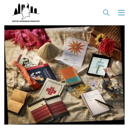
KONTAKT
SEKRETARIAT
Silke Neugebauer, Jonas Lehmann
Mo bis Fr 8:00 – 14:00 Uhr
TEL:
069-212 – 369 44
TEL: 069-212 – 335 25
MAIL:
poststelle.goethe-gymnasium@stadt-frankfurt.de
DEPENDANCE
Beethovenstraße 8-10
60325 Frankfurt am Main
SEKRETARIAT AUßENSTELLE
Melanie Jakob, Angela Thönissen
Mo – DO: 8:30 – 13:30 Uhr
Fr: 9:30 – 13:30 Uhr