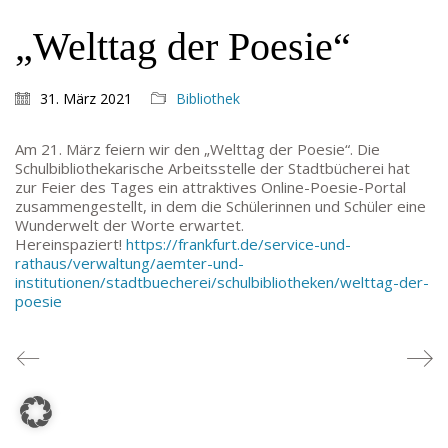
TEL: 069-212-36869
„Welttag der Poesie“
SCHULLEITUNG
31. März 2021
Bibliothek
Schulleiterin:
Dr. Ute Utech (OStD’n)
stellv. Schulleitung: nn
Am 21. März feiern wir den „Welttag der Poesie“. Die
Schulbibliothekarische Arbeitsstelle der Stadtbücherei hat
Studienleiter:
Marco Penirschke (StD)
zur Feier des Tages ein attraktives Online-Poesie-Portal
Erweiterte Schulleitung:
Hans-Dieter Bunger (StD),
zusammengestellt, in dem die Schülerinnen und Schüler eine
Anette Reifenberg (StD’n), Elke Heidl-Charmillon
Wunderwelt der Worte erwartet.
(StD’n)
Hereinspaziert!
https://frankfurt.de/service-und-
rathaus/verwaltung/aemter-und-
institutionen/stadtbuecherei/schulbibliotheken/welttag-der-
poesie
© Goethe-Gymnasium 2025