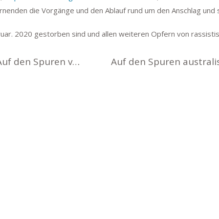
ernenden die Vorgänge und den Ablauf rund um den Anschlag und s
ar. 2020 gestorben sind und allen weiteren Opfern von rassisti
Goethe-Kolleg für junge Talente: Auf den Spuren von DeepSeek, ChatGPT & Co.