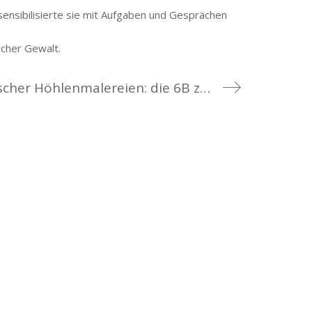
ensibilisierte sie mit Aufgaben und Gesprächen
scher Gewalt.
Auf den Spuren australischer Höhlenmalereien: die 6B zu Gast im Weltkulturenmuseum