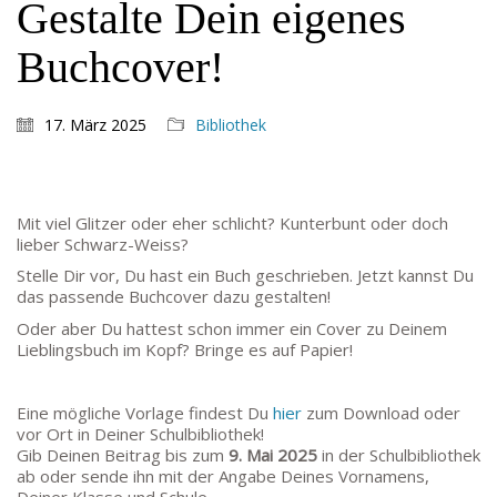
MAIL:
Gestalte Dein eigenes
poststelle.goethe-gymnasium@stadt-frankfurt.de
Buchcover!
DEPENDANCE
17. März 2025
Bibliothek
Beethovenstraße 8-10
60325 Frankfurt am Main
SEKRETARIAT AUßENSTELLE
Mit viel Glitzer oder eher schlicht? Kunterbunt oder doch
Melanie Jakob, Angela Thönissen
lieber Schwarz-Weiss?
Mo – DO: 8:30 – 13:30 Uhr
Stelle Dir vor, Du hast ein Buch geschrieben. Jetzt kannst Du
Fr: 9:30 – 13:30 Uhr
das passende Buchcover dazu gestalten!
TEL: 069-212-36869
Oder aber Du hattest schon immer ein Cover zu Deinem
Lieblingsbuch im Kopf? Bringe es auf Papier!
SCHULLEITUNG
Eine mögliche Vorlage findest Du
hier
zum Download oder
Schulleiterin:
Dr. Ute Utech (OStD’n)
vor Ort in Deiner Schulbibliothek!
stellv. Schulleitung: nn
Gib Deinen Beitrag bis zum
9. Mai 2025
in der Schulbibliothek
ab oder sende ihn mit der Angabe Deines Vornamens,
Studienleiter:
Marco Penirschke (StD)
Deiner Klasse und Schule