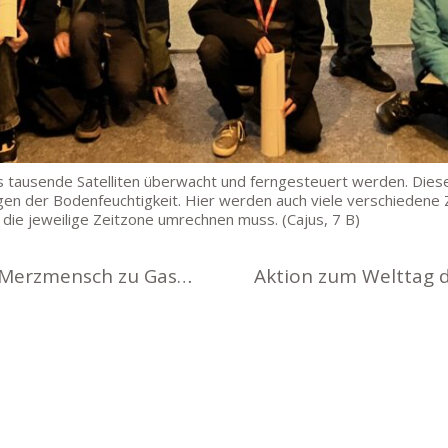
us tausende Satelliten überwacht und ferngesteuert werden. Die
n der Bodenfeuchtigkeit. Hier werden auch viele verschiedene Zei
die jeweilige Zeitzone umrechnen muss. (Cajus, 7 B)
KI & Kunst in der Schulbibliothek: Merzmensch zu Gast im Goethe-Gymnasium