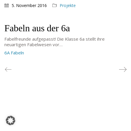
TEL: 069-212-36869
5. November 2016
Projekte
SCHULLEITUNG
Fabeln aus der 6a
Schulleiterin:
Dr. Ute Utech (OStD’n)
Fabelfreunde aufgepasst! Die Klasse 6a stellt ihre
stellv. Schulleitung: nn
neuartigen Fabelwesen vor…
Studienleiter:
Marco Penirschke (StD)
6A Fabeln
Erweiterte Schulleitung:
Hans-Dieter Bunger (StD),
Anette Reifenberg (StD’n), Elke Heidl-Charmillon
(StD’n)
© Goethe-Gymnasium 2025