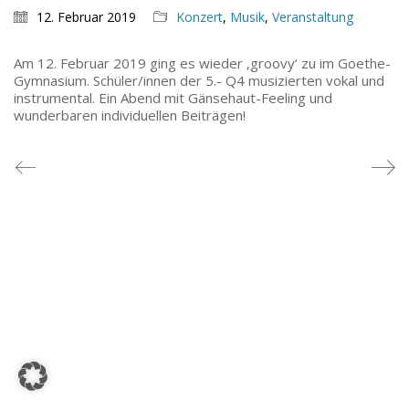
TEL: 069-212-36869
12. Februar 2019
Konzert
,
Musik
,
Veranstaltung
Am 12. Februar 2019 ging es wieder ‚groovy‘ zu im Goethe-
SCHULLEITUNG
Gymnasium. Schüler/innen der 5.- Q4 musizierten vokal und
instrumental. Ein Abend mit Gänsehaut-Feeling und
Schulleiterin:
Dr. Ute Utech (OStD’n)
wunderbaren individuellen Beiträgen!
stellv. Schulleitung: nn
Studienleiter:
Marco Penirschke (StD)
Erweiterte Schulleitung:
Hans-Dieter Bunger (StD),
Anette Reifenberg (StD’n), Elke Heidl-Charmillon
(StD’n)
© Goethe-Gymnasium 2025