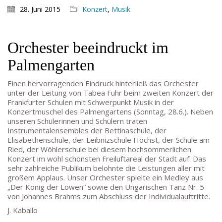
Melanie Jakob, Angela Thönissen
28. Juni 2015
Konzert
,
Musik
Mo – DO: 8:30 – 13:30 Uhr
Fr: 9:30 – 13:30 Uhr
Orchester beeindruckt im
TEL: 069-212-36869
Palmengarten
SCHULLEITUNG
Einen hervorragenden Eindruck hinterließ das Orchester
unter der Leitung von Tabea Fuhr beim zweiten Konzert der
Schulleiterin:
Dr. Ute Utech (OStD’n)
Frankfurter Schulen mit Schwerpunkt Musik in der
stellv. Schulleitung: nn
Konzertmuschel des Palmengartens (Sonntag, 28.6.). Neben
unseren Schülerinnen und Schülern traten
Studienleiter:
Marco Penirschke (StD)
Instrumentalensembles der Bettinaschule, der
Erweiterte Schulleitung:
Hans-Dieter Bunger (StD),
Elisabethenschule, der Leibnizschule Höchst, der Schule am
Anette Reifenberg (StD’n), Elke Heidl-Charmillon
Ried, der Wöhlerschule bei diesem hochsommerlichen
(StD’n)
Konzert im wohl schönsten Freiluftareal der Stadt auf. Das
sehr zahlreiche Publikum belohnte die Leistungen aller mit
großem Applaus. Unser Orchester spielte ein Medley aus
„Der König der Löwen“ sowie den Ungarischen Tanz Nr. 5
von Johannes Brahms zum Abschluss der Individualauftritte.
J. Kaballo