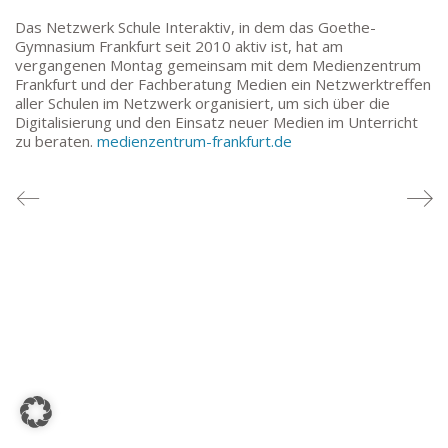
TEL: 069-212-36869
Das Netzwerk Schule Interaktiv, in dem das Goethe-
Gymnasium Frankfurt seit 2010 aktiv ist, hat am
vergangenen Montag gemeinsam mit dem Medienzentrum
SCHULLEITUNG
Frankfurt und der Fachberatung Medien ein Netzwerktreffen
aller Schulen im Netzwerk organisiert, um sich über die
Schulleiterin:
Dr. Ute Utech (OStD’n)
Digitalisierung und den Einsatz neuer Medien im Unterricht
zu beraten.
medienzentrum-frankfurt.de
stellv. Schulleitung: nn
Studienleiter:
Marco Penirschke (StD)
Erweiterte Schulleitung:
Hans-Dieter Bunger (StD),
Anette Reifenberg (StD’n), Elke Heidl-Charmillon
(StD’n)
© Goethe-Gymnasium 2025