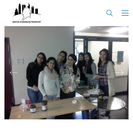
KONTAKT
SEKRETARIAT
Silke Neugebauer, Jonas Lehmann
Mo bis Fr 8:00 – 14:00 Uhr
TEL:
069-212 – 369 44
TEL: 069-212 – 335 25
MAIL:
poststelle.goethe-gymnasium@stadt-frankfurt.de
DEPENDANCE
Beethovenstraße 8-10
60325 Frankfurt am Main
SEKRETARIAT AUßENSTELLE
Melanie Jakob, Angela Thönissen
Mo – DO: 8:30 – 13:30 Uhr
Fr: 9:30 – 13:30 Uhr