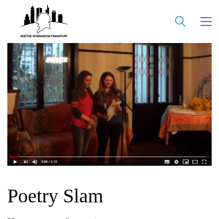
KONTAKT
SEKRETARIAT
Silke Neugebauer, Jonas Lehmann
Mo bis Fr 8:00 – 14:00 Uhr
TEL:
069-212 – 369 44
TEL: 069-212 – 335 25
MAIL:
poststelle.goethe-gymnasium@stadt-frankfurt.de
DEPENDANCE
Beethovenstraße 8-10
60325 Frankfurt am Main
SEKRETARIAT AUßENSTELLE
Melanie Jakob, Angela Thönissen
Poetry Slam
Mo – DO: 8:30 – 13:30 Uhr
Fr: 9:30 – 13:30 Uhr