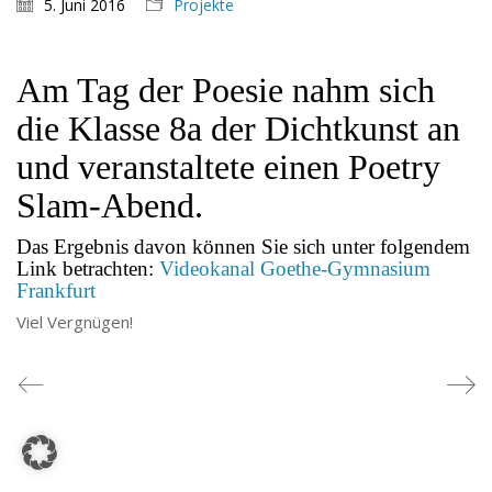
5. Juni 2016
Projekte
TEL: 069-212-36869
SCHULLEITUNG
Am Tag der Poesie nahm sich
die Klasse 8a der Dichtkunst an
Schulleiterin:
Dr. Ute Utech (OStD’n)
stellv. Schulleitung: nn
und veranstaltete einen Poetry
Studienleiter:
Marco Penirschke (StD)
Slam-Abend.
Erweiterte Schulleitung:
Hans-Dieter Bunger (StD),
Anette Reifenberg (StD’n), Elke Heidl-Charmillon
Das Ergebnis davon können Sie sich unter folgendem
(StD’n)
Link betrachten:
Videokanal Goethe-Gymnasium
Frankfurt
Viel Vergnügen!
© Goethe-Gymnasium 2025