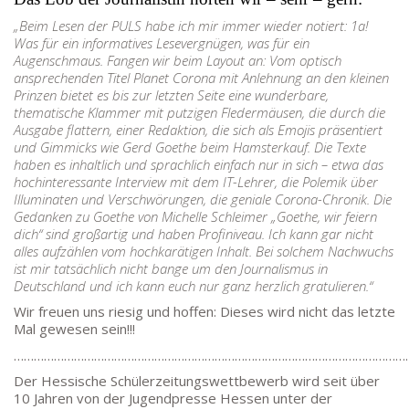
IMPRESSUM →
„Beim Lesen der PULS habe ich mir immer wieder notiert: 1a!
DATENSCHUTZ →
Was für ein informatives Lesevergnügen, was für ein
Augenschmaus. Fangen wir beim Layout an: Vom optisch
ansprechenden Titel Planet Corona mit Anlehnung an den kleinen
KONTAKT
Prinzen bietet es bis zur letzten Seite eine wunderbare,
thematische Klammer mit putzigen Fledermäusen, die durch die
SEKRETARIAT
Ausgabe flattern, einer Redaktion, die sich als Emojis präsentiert
Silke Neugebauer, Jonas Lehmann
und Gimmicks wie Gerd Goethe beim Hamsterkauf. Die Texte
haben es inhaltlich und sprachlich einfach nur in sich – etwa das
Mo bis Fr 8:00 – 14:00 Uhr
hochinteressante Interview mit dem IT-Lehrer, die Polemik über
Illuminaten und Verschwörungen, die geniale Corona-Chronik. Die
TEL:
069-212 – 369 44
Gedanken zu Goethe von Michelle Schleimer „Goethe, wir feiern
TEL: 069-212 – 335 25
dich“ sind großartig und haben Profiniveau. Ich kann gar nicht
MAIL:
poststelle.goethe-gymnasium@stadt-frankfurt.
alles aufzählen vom hochkarätigen Inhalt. Bei solchem Nachwuchs
ist mir tatsächlich nicht bange um den Journalismus in
Deutschland und ich kann euch nur ganz herzlich gratulieren.“
DEPENDANCE
Wir freuen uns riesig und hoffen: Dieses wird nicht das letzte
Mal gewesen sein!!!
Beethovenstraße 8-10
…………………………………………………………………………………………………………
60325 Frankfurt am Main
Der Hessische Schülerzeitungswettbewerb wird seit über
SEKRETARIAT AUßENSTELLE
10 Jahren von der Jugendpresse Hessen unter der