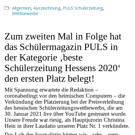
Allgemein
,
Auszeichnung
,
PULS Schülerzeitung
,
Wettbewerbe
Zum zweiten Mal in Folge hat
das Schülermagazin PULS in
der Kategorie ‚beste
Schülerzeitung Hessens 2020‘
den ersten Platz belegt!
Mit Spannung erwartete die Redaktion –
coronabedingt vor den heimischen Computern – die
Verkündung der Platzierung bei der Preisverleihung
des hessischen Schülerzeitungswettbewerbs, die am
30. Januar 2021 live über YouTube gestreamt wurde.
Goethe-Gymnasium
Unsere Freude war riesig, als Hauptjurorin Christina
Friedrich-Ebert-Anlage 22
Hein in ihrer Laudatio unseren Platz Nr. 1 verkündete.
60325 Frankfurt am Main
Das Lob der Journalistin hörten wir – sehr – gern: