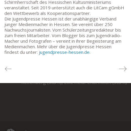
Melanie Jakob, Angela Thönissen
Schirmherrschaft des Hessischen Kultusministeriums
veranstaltet. Seit 2019 unterstützt auch die LitCam gGmbH
Mo – DO: 8:30 – 13:30 Uhr
den Wettbewerb als Kooperationspartner.
Fr: 9:30 – 13:30 Uhr
Die Jugendpresse Hessen ist der unabhängige Verband
TEL: 069-212-36869
junger Medienmacher in Hessen. Sie vereint über 250
Nachwuchsjournalisten. Vom Schülerzeitungsredakteur bis
zum freien Mitarbeiter. Vom Blogger bis zum Jugendradio-
SCHULLEITUNG
Macher und Fotografen – vereint in ihrer Begeisterung am
Medienmachen. Mehr über die Jugendpresse Hessen
Schulleiterin:
Dr. Ute Utech (OStD’n)
findest du unter:
jugendpresse-hessen.de
.
stellv. Schulleitung: nn
Studienleiter:
Marco Penirschke (StD)
Erweiterte Schulleitung:
Hans-Dieter Bunger (StD), Ane
Reifenberg (StD’n), Elke Heidl-Charmillon (StD’n)