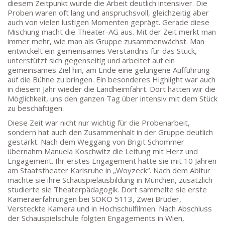
diesem Zeitpunkt wurde die Arbeit deutlich intensiver. Die
Proben waren oft lang und anspruchsvoll, gleichzeitig aber
auch von vielen lustigen Momenten geprägt. Gerade diese
DEPENDANCE
Mischung macht die Theater-AG aus. Mit der Zeit merkt man
immer mehr, wie man als Gruppe zusammenwächst. Man
Beethovenstraße 8-10
entwickelt ein gemeinsames Verständnis für das Stück,
60325 Frankfurt am Main
unterstützt sich gegenseitig und arbeitet auf ein
gemeinsames Ziel hin, am Ende eine gelungene Aufführung
SEKRETARIAT AUßENSTELLE
auf die Bühne zu bringen. Ein besonderes Highlight war auch
Melanie Jakob, Angela Thönissen
in diesem Jahr wieder die Landheimfahrt. Dort hatten wir die
Möglichkeit, uns den ganzen Tag über intensiv mit dem Stück
Mo – DO: 8:30 – 13:30 Uhr
zu beschäftigen.
Fr: 9:30 – 13:30 Uhr
TEL: 069-212-36869
Diese Zeit war nicht nur wichtig für die Probenarbeit,
sondern hat auch den Zusammenhalt in der Gruppe deutlich
gestärkt. Nach dem Weggang von Brigit Schommer
übernahm Manuela Koschwitz die Leitung mit Herz und
SCHULLEITUNG
Engagement. Ihr erstes Engagement hatte sie mit 10 Jahren
am Staatstheater Karlsruhe in „Woyzeck“. Nach dem Abitur
Schulleiterin:
Dr. Ute Utech (OStD’n)
machte sie ihre Schauspielausbildung in München, zusätzlich
stellv. Schulleitung: nn
studierte sie Theaterpädagogik. Dort sammelte sie erste
Kameraerfahrungen bei SOKO 5113, Zwei Brüder,
Studienleiter:
Marco Penirschke (StD)
Versteckte Kamera und in Hochschulfilmen. Nach Abschluss
Erweiterte Schulleitung:
Hans-Dieter Bunger (StD),
der Schauspielschule folgten Engagements in Wien,