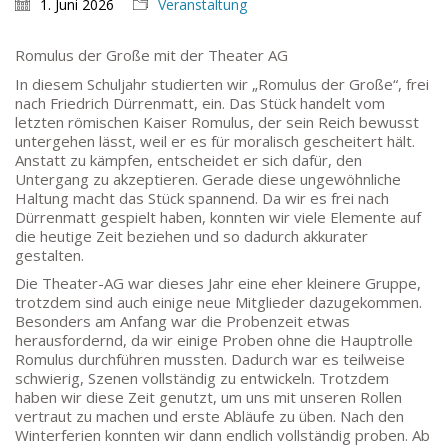
1. Juni 2026
Veranstaltung
Romulus der Große mit der Theater AG
In diesem Schuljahr studierten wir „Romulus der Große“, frei
Goethe-Gymnasium
nach Friedrich Dürrenmatt, ein. Das Stück handelt vom
Friedrich-Ebert-Anlage 22
letzten römischen Kaiser Romulus, der sein Reich bewusst
60325 Frankfurt am Main
untergehen lässt, weil er es für moralisch gescheitert hält.
IMPRESSUM →
Anstatt zu kämpfen, entscheidet er sich dafür, den
Untergang zu akzeptieren. Gerade diese ungewöhnliche
DATENSCHUTZ →
Haltung macht das Stück spannend. Da wir es frei nach
Dürrenmatt gespielt haben, konnten wir viele Elemente auf
die heutige Zeit beziehen und so dadurch akkurater
KONTAKT
gestalten.
Die Theater-AG war dieses Jahr eine eher kleinere Gruppe,
SEKRETARIAT
trotzdem sind auch einige neue Mitglieder dazugekommen.
Silke Neugebauer, Jonas Lehmann
Besonders am Anfang war die Probenzeit etwas
Mo bis Fr 8:00 – 14:00 Uhr
herausfordernd, da wir einige Proben ohne die Hauptrolle
Romulus durchführen mussten. Dadurch war es teilweise
TEL:
069-212 – 369 44
schwierig, Szenen vollständig zu entwickeln. Trotzdem
TEL: 069-212 – 335 25
haben wir diese Zeit genutzt, um uns mit unseren Rollen
vertraut zu machen und erste Abläufe zu üben. Nach den
MAIL:
Winterferien konnten wir dann endlich vollständig proben. Ab
poststelle.goethe-gymnasium@stadt-frankfurt.de