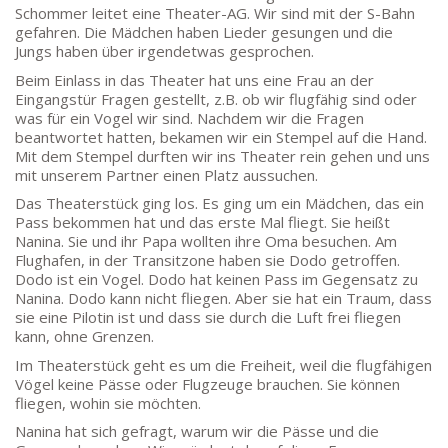
Schommer leitet eine Theater-AG. Wir sind mit der S-Bahn
Beethovenstraße 8-10
gefahren. Die Mädchen haben Lieder gesungen und die
60325 Frankfurt am Main
Jungs haben über irgendetwas gesprochen.
SEKRETARIAT AUßENSTELLE
Beim Einlass in das Theater hat uns eine Frau an der
Melanie Jakob, Angela Thönissen
Eingangstür Fragen gestellt, z.B. ob wir flugfähig sind oder
was für ein Vogel wir sind. Nachdem wir die Fragen
Mo – DO: 8:30 – 13:30 Uhr
beantwortet hatten, bekamen wir ein Stempel auf die Hand.
Fr: 9:30 – 13:30 Uhr
Mit dem Stempel durften wir ins Theater rein gehen und uns
TEL: 069-212-36869
mit unserem Partner einen Platz aussuchen.
Das Theaterstück ging los. Es ging um ein Mädchen, das ein
Pass bekommen hat und das erste Mal fliegt. Sie heißt
SCHULLEITUNG
Nanina. Sie und ihr Papa wollten ihre Oma besuchen. Am
Flughafen, in der Transitzone haben sie Dodo getroffen.
Schulleiterin:
Dr. Ute Utech (OStD’n)
Dodo ist ein Vogel. Dodo hat keinen Pass im Gegensatz zu
stellv. Schulleitung: nn
Nanina. Dodo kann nicht fliegen. Aber sie hat ein Traum, dass
sie eine Pilotin ist und dass sie durch die Luft frei fliegen
Studienleiter:
Marco Penirschke (StD)
kann, ohne Grenzen.
Erweiterte Schulleitung:
Hans-Dieter Bunger (StD),
Im Theaterstück geht es um die Freiheit, weil die flugfähigen
Anette Reifenberg (StD’n), Elke Heidl-Charmillon
Vögel keine Pässe oder Flugzeuge brauchen. Sie können
(StD’n)
fliegen, wohin sie möchten.
Nanina hat sich gefragt, warum wir die Pässe und die