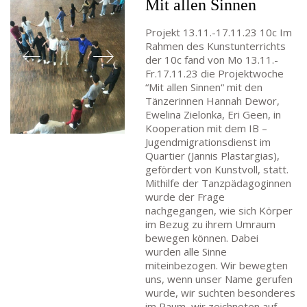
Mit allen Sinnen
Mo bis Fr 8:00 – 14:00 Uhr
Projekt 13.11.-17.11.23 10c Im
TEL:
069-212 – 369 44
Rahmen des Kunstunterrichts
TEL: 069-212 – 335 25
der 10c fand von Mo 13.11.-
Fr.17.11.23 die Projektwoche
MAIL:
“Mit allen Sinnen“ mit den
poststelle.goethe-gymnasium@stadt-frankfurt.de
Tänzerinnen Hannah Dewor,
Ewelina Zielonka, Eri Geen, in
Kooperation mit dem IB –
DEPENDANCE
Jugendmigrationsdienst im
Quartier (Jannis Plastargias),
Beethovenstraße 8-10
gefördert von Kunstvoll, statt.
60325 Frankfurt am Main
Mithilfe der Tanzpädagoginnen
SEKRETARIAT AUßENSTELLE
wurde der Frage
nachgegangen, wie sich Körper
Melanie Jakob, Angela Thönissen
im Bezug zu ihrem Umraum
Mo – DO: 8:30 – 13:30 Uhr
bewegen können. Dabei
Fr: 9:30 – 13:30 Uhr
wurden alle Sinne
TEL: 069-212-36869
miteinbezogen. Wir bewegten
uns, wenn unser Name gerufen
wurde, wir suchten besonderes
im Raum, wir zeichneten auf