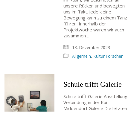
SCHULLEITUNG
unsere Rücken und bewegten
Schulleiterin:
Dr. Ute Utech (OStD’n)
uns im Takt. Jede kleine
Bewegung kann zu einem Tanz
stellv. Schulleitung: nn
führen. Innerhalb der
Studienleiter:
Marco Penirschke (StD)
Projektwoche waren wir auch
Erweiterte Schulleitung:
Hans-Dieter Bunger (StD),
zusammen…
Anette Reifenberg (StD’n), Elke Heidl-Charmillon
13. Dezember 2023
(StD’n)
Allgemein
,
Kultur.Forscher!
Schule trifft Galerie
Schule trifft Galerie Ausstellung:
© Goethe-Gymnasium 2025
Verbindung in der Kai
Middendorf Galerie Die letzten
Monate in unserem Q2
Kunstgrundkurs von Frau
Trojan waren sehr aufregend
und erlebnisreich: wir