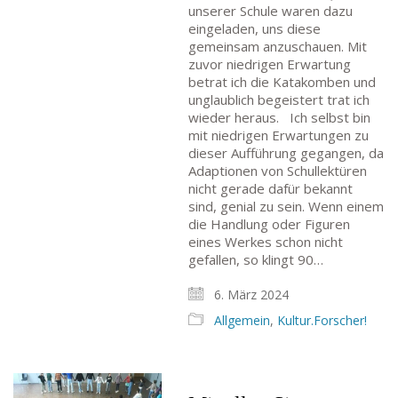
unserer Schule waren dazu
eingeladen, uns diese
gemeinsam anzuschauen. Mit
zuvor niedrigen Erwartung
betrat ich die Katakomben und
unglaublich begeistert trat ich
wieder heraus. Ich selbst bin
mit niedrigen Erwartungen zu
dieser Aufführung gegangen, da
Adaptionen von Schullektüren
nicht gerade dafür bekannt
Goethe-Gymnasium
sind, genial zu sein. Wenn einem
Friedrich-Ebert-Anlage 22
die Handlung oder Figuren
60325 Frankfurt am Main
eines Werkes schon nicht
gefallen, so klingt 90…
IMPRESSUM →
DATENSCHUTZ →
6. März 2024
Allgemein
,
Kultur.Forscher!
KONTAKT
SEKRETARIAT
Silke Neugebauer, Jonas Lehmann