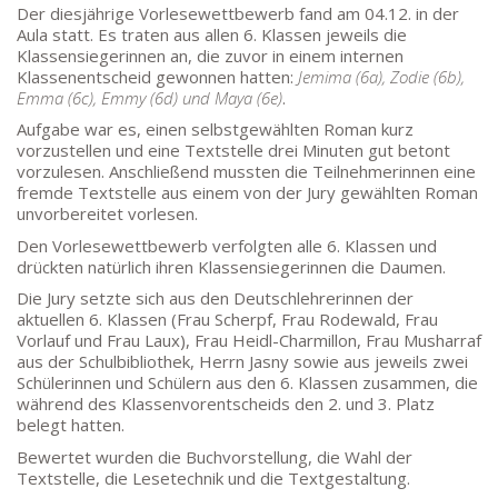
MAIL:
Der diesjährige Vorlesewettbewerb fand am 04.12. in der
poststelle.goethe-gymnasium@stadt-frankfurt.de
Aula statt. Es traten aus allen 6. Klassen jeweils die
Klassensiegerinnen an, die zuvor in einem internen
Klassenentscheid gewonnen hatten:
Jemima (6a), Zodie (6b),
Emma (6c), Emmy (6d) und Maya (6e)
.
DEPENDANCE
Aufgabe war es, einen selbstgewählten Roman kurz
Beethovenstraße 8-10
vorzustellen und eine Textstelle drei Minuten gut betont
60325 Frankfurt am Main
vorzulesen. Anschließend mussten die Teilnehmerinnen eine
fremde Textstelle aus einem von der Jury gewählten Roman
SEKRETARIAT AUßENSTELLE
unvorbereitet vorlesen.
Melanie Jakob, Angela Thönissen
Den Vorlesewettbewerb verfolgten alle 6. Klassen und
Mo – DO: 8:30 – 13:30 Uhr
drückten natürlich ihren Klassensiegerinnen die Daumen.
Fr: 9:30 – 13:30 Uhr
Die Jury setzte sich aus den Deutschlehrerinnen der
TEL: 069-212-36869
aktuellen 6. Klassen (Frau Scherpf, Frau Rodewald, Frau
Vorlauf und Frau Laux), Frau Heidl-Charmillon, Frau Musharraf
aus der Schulbibliothek, Herrn Jasny sowie aus jeweils zwei
SCHULLEITUNG
Schülerinnen und Schülern aus den 6. Klassen zusammen, die
während des Klassenvorentscheids den 2. und 3. Platz
Schulleiterin:
Dr. Ute Utech (OStD’n)
belegt hatten.
stellv. Schulleitung: nn
Bewertet wurden die Buchvorstellung, die Wahl der
Textstelle, die Lesetechnik und die Textgestaltung.
Studienleiter:
Marco Penirschke (StD)