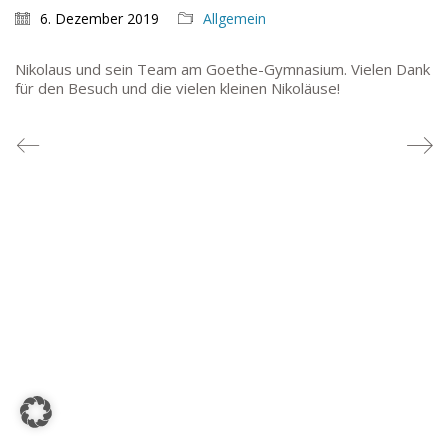
TEL: 069-212-36869
6. Dezember 2019
Allgemein
Nikolaus und sein Team am Goethe-Gymnasium. Vielen Dank
SCHULLEITUNG
für den Besuch und die vielen kleinen Nikoläuse!
Schulleiterin:
Dr. Ute Utech (OStD’n)
stellv. Schulleitung: nn
Studienleiter:
Marco Penirschke (StD)
Erweiterte Schulleitung:
Hans-Dieter Bunger (StD),
Anette Reifenberg (StD’n), Elke Heidl-Charmillon
(StD’n)
© Goethe-Gymnasium 2025