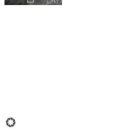
TEL: 069-212-36869
SCHULLEITUNG
Schulleiterin:
Dr. Ute Utech (OStD’n)
stellv. Schulleitung: nn
Studienleiter:
Marco Penirschke (StD)
Erweiterte Schulleitung:
Hans-Dieter Bunger (StD),
Anette Reifenberg (StD’n), Elke Heidl-Charmillon
(StD’n)
© Goethe-Gymnasium 2025