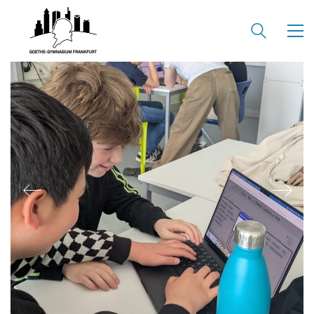
Friedrich-Ebert-Anlage 22
60325 Frankfurt am Main
IMPRESSUM →
DATENSCHUTZ →
KONTAKT
SEKRETARIAT
Silke Neugebauer, Jonas Lehmann
Mo bis Fr 8:00 – 14:00 Uhr
TEL:
069-212 – 369 44
TEL: 069-212 – 335 25
MAIL:
poststelle.goethe-gymnasium@stadt-frankfurt.de
DEPENDANCE
Beethovenstraße 8-10