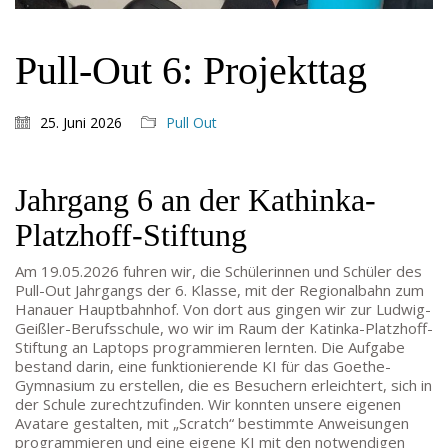
60325 Frankfurt am Main
SEKRETARIAT AUßENSTELLE
Pull-Out 6: Projekttag
Melanie Jakob, Angela Thönissen
Mo – DO: 8:30 – 13:30 Uhr
Fr: 9:30 – 13:30 Uhr
25. Juni 2026
Pull Out
TEL: 069-212-36869
Jahrgang 6 an der Kathinka-
SCHULLEITUNG
Platzhoff-Stiftung
Schulleiterin:
Dr. Ute Utech (OStD’n)
Am 19.05.2026 fuhren wir, die Schülerinnen und Schüler des
stellv. Schulleitung: nn
Pull-Out Jahrgangs der 6. Klasse, mit der Regionalbahn zum
Studienleiter:
Marco Penirschke (StD)
Hanauer Hauptbahnhof. Von dort aus gingen wir zur Ludwig-
Geißler-Berufsschule, wo wir im Raum der Katinka-Platzhoff-
Erweiterte Schulleitung:
Hans-Dieter Bunger (StD),
Stiftung an Laptops programmieren lernten. Die Aufgabe
Anette Reifenberg (StD’n), Elke Heidl-Charmillon
bestand darin, eine funktionierende KI für das Goethe-
(StD’n)
Gymnasium zu erstellen, die es Besuchern erleichtert, sich in
der Schule zurechtzufinden. Wir konnten unsere eigenen
Avatare gestalten, mit „Scratch“ bestimmte Anweisungen
programmieren und eine eigene KI mit den notwendigen