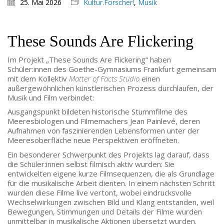
25. Mai 2026
Kultur.Forscher!
,
Musik
KONTAKT
SEKRETARIAT
These Sounds Are Flickering
Silke Neugebauer, Jonas Lehmann
Mo bis Fr 8:00 – 14:00 Uhr
Im Projekt „These Sounds Are Flickering“ haben
Schüler:innen des Goethe-Gymnasiums Frankfurt gemeinsam
TEL:
069-212 – 369 44
mit dem Kollektiv
Matter of Facts Studio
einen
TEL: 069-212 – 335 25
außergewöhnlichen künstlerischen Prozess durchlaufen, der
MAIL:
Musik und Film verbindet:
poststelle.goethe-gymnasium@stadt-frankfurt.de
Ausgangspunkt bildeten historische Stummfilme des
Meeresbiologen und Filmemachers Jean Painlevé, deren
Aufnahmen von faszinierenden Lebensformen unter der
DEPENDANCE
Meeresoberfläche neue Perspektiven eröffneten.
Ein besonderer Schwerpunkt des Projekts lag darauf, dass
Beethovenstraße 8-10
die Schüler:innen selbst filmisch aktiv wurden: Sie
60325 Frankfurt am Main
entwickelten eigene kurze Filmsequenzen, die als Grundlage
für die musikalische Arbeit dienten. In einem nächsten Schritt
SEKRETARIAT AUßENSTELLE
wurden diese Filme live vertont, wobei eindrucksvolle
Melanie Jakob, Angela Thönissen
Wechselwirkungen zwischen Bild und Klang entstanden, weil
Mo – DO: 8:30 – 13:30 Uhr
Bewegungen, Stimmungen und Details der Filme wurden
Fr: 9:30 – 13:30 Uhr
unmittelbar in musikalische Aktionen übersetzt wurden.