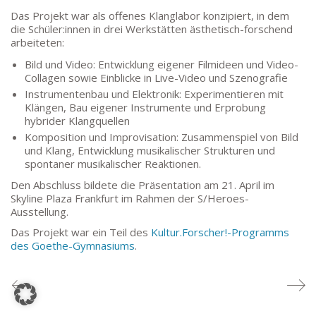
TEL: 069-212-36869
Das Projekt war als offenes Klanglabor konzipiert, in dem
die Schüler:innen in drei Werkstätten ästhetisch-forschend
arbeiteten:
SCHULLEITUNG
Bild und Video: Entwicklung eigener Filmideen und Video-
Collagen sowie Einblicke in Live-Video und Szenografie
Schulleiterin:
Dr. Ute Utech (OStD’n)
Instrumentenbau und Elektronik: Experimentieren mit
stellv. Schulleitung: nn
Klängen, Bau eigener Instrumente und Erprobung
hybrider Klangquellen
Studienleiter:
Marco Penirschke (StD)
Komposition und Improvisation: Zusammenspiel von Bild
Erweiterte Schulleitung:
Hans-Dieter Bunger (StD),
und Klang, Entwicklung musikalischer Strukturen und
Anette Reifenberg (StD’n), Elke Heidl-Charmillon
spontaner musikalischer Reaktionen.
(StD’n)
Den Abschluss bildete die Präsentation am 21. April im
Skyline Plaza Frankfurt im Rahmen der S/Heroes-
Ausstellung.
Das Projekt war ein Teil des
Kultur.Forscher!-Programms
des Goethe-Gymnasiums
.
© Goethe-Gymnasium 2025