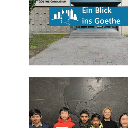
Goethe-Gymnasium
Friedrich-Ebert-Anlage 22
60325 Frankfurt am Main
IMPRESSUM →